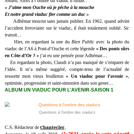
Jobard. Alors à l’ombre du viaduc il rimait :
« J’aime mon Ouche où je pêche à la mouche
Et notre grand viaduc fier comme un duc »
Adhémar mourut sans jamais publier. En 1962, quand advint
l’accident ferroviaire sur le viaduc, il était totalement oublié.
Sic
transit…
Hier, en regardant la une du
Bien Public
avec la photo du
viaduc de l’A6 à Pont-d’Ouche et cette légende
« Des ponts sûrs
en Côte-d’Or ? »
j’ai eu une pensée pour Adhémar…
En regardant la photo,
Claudi n’a pas manqué de s’emparer de
l’idée. Il m’a même suggéré, compte-tenu de l’actualité de
ressortir mon vieux feuilleton
« Un viaduc pour l’avenir »
,
optimiste, progressiste et saint-simonien dans son genre…
ALBUM UN VIADUC POUR L’AVENIR-SAISON 1
Questions à l'ombre des viaducs
Chantecler
C.S. Rédacteur de
,