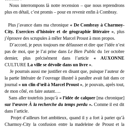
Nous interrompons là notre recension – que nous reprendrons
plus en détail, c’est promis – pour en revenir enfin à Combray.
Plus j’avance dans ma chronique
« De Combray à Charmoy-
City. Exercices d’histoire et de géographie littéraire »
, plus
j’éprouve des scrupules à mêler Marcel Proust à mon propos.
D’accord, je peux toujours me défausser et dire que l’idée n’est
pas de moi, que je l’ai prise dans
Le Bien Public
du 1er octobre
dernier, plus précisément dans l’article
« AUXONNE
CULTURE
La ville se dévoile dans un livre »
.
Je pourrais aussi me justifier en disant que, puisque l’auteur de
la partie littéraire de l’ouvrage illustré à paraître avait fait dans ce
journal
« un clin d’œil à Marcel Proust »
, je pouvais, après tout,
de mon côté, en faire autant….
Sans aller toutefois jusqu’à
« l’idée de calquer
[ma chronique]
sur l’œuvre
À la recherche du temps perdu
».
Comme il est dit
dans l’article.
Projet d’ailleurs fort ambitieux, quand il y a fort à parier qu’à
Charmoy-City la confusion entre la madeleine de Proust et la