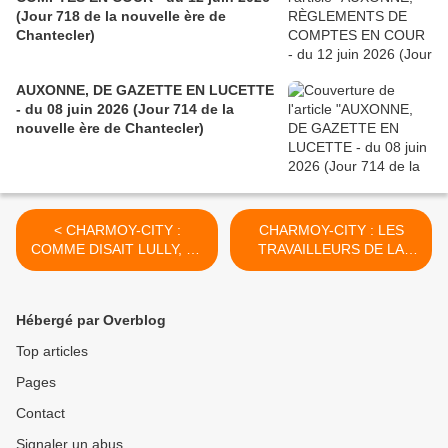
(Jour 718 de la nouvelle ère de
Chantecler)
AUXONNE, DE GAZETTE EN LUCETTE
- du 08 juin 2026 (Jour 714 de la
nouvelle ère de Chantecler)
< CHARMOY-CITY :
CHARMOY-CITY : LES
COMME DISAIT LULLY, LE
TRAVAILLEURS DE LA
SYSTÈME DE VAUBAN,
MAIRIE - du 25 octobre
C’EST VRAIMENT
2018 (J+3599 après le vote
FORTIFIANT ! - du 22
négatif fondateur) >
Hébergé par Overblog
octobre 2018 (J+3596
après le vote négatif
Top articles
fondateur)
Pages
Contact
Signaler un abus