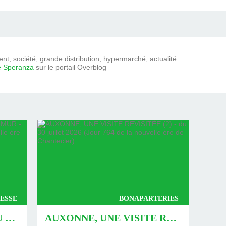
t, société, grande distribution, hypermarché, actualité
e Speranza
sur le portail Overblog
ESSE
BONAPARTERIES
AUXONNE : « DÉFIS » AU PIED DU MUR - DU 04 AOÛT 2026 (JOUR 771 DE LA NOUVELLE ÈRE DE CHANTECLER)
AUXONNE, UNE VISITE REVISITÉE (2) - DU 30 JUILLET 2026 (JOUR 764 DE LA NOUVELLE ÈRE DE CHANTECLER)