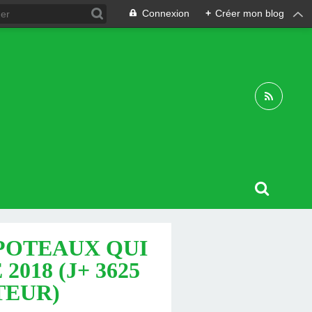
Connexion
+
Créer mon blog
 POTEAUX QUI
018 (J+ 3625
TEUR)