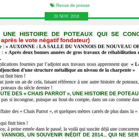
Revue de presse
20
NOV.
2018
: UNE HISTOIRE DE POTEAUX QUI SE CON
 après le vote négatif fondateur)
e :
« AUXONNE : LA SALLE DU VANNOIS DE NOUVEAU O
e :
« Après deux bonnes années de gros travaux de réhabilitation e
.
explications fournies par l’adjoint aux travaux nous apprennent que
« L
'adjonction d'une structure métallique au niveau de la charpente »
i finit bien !
uste un an de cela, faisant référence à une autre histoire de poteaux, 
 poteaux du siècle dernier !
UTE DES « CHAIS PARROT », UNE HISTOIRE DE POTEAUX
 pas si incongrue, puisque au bout du compte, dans un cas comme dans 
ire des « Chais Parrot », et quelques mètres carrés de plus dans la « 
i finit bien !
, à peine entrée dans le passé, la voilà qui suscite déjà une concurr
VANNOIS, UN SOUVENIR INÉDIT DE 2014... QUI NE SER