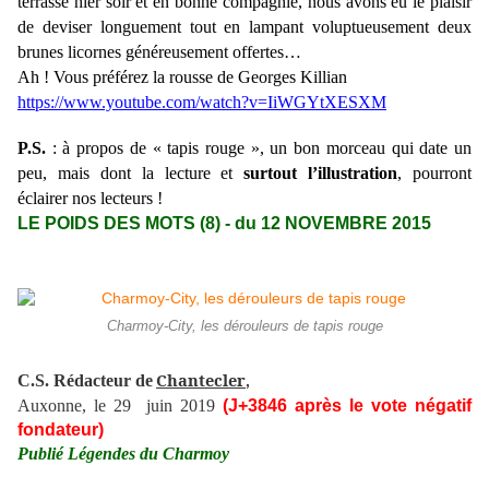
terrasse hier soir et en bonne compagnie, nous avons eu le plaisir
de deviser longuement tout en lampant voluptueusement deux
brunes licornes généreusement offertes…
Ah ! Vous préférez la rousse de Georges Killian
https://www.youtube.com/watch?v=IiWGYtXESXM
P.S.
: à propos de « tapis rouge », un bon morceau qui date un
peu, mais dont la lecture et
surtout l’illustration
, pourront
éclairer nos lecteurs !
LE POIDS DES MOTS (8) - du 12 NOVEMBRE 2015
Charmoy-City, les dérouleurs de tapis rouge
Chantecler
C.S. Rédacteur de
,
Auxonne, le 29 juin 2019
(J+3846 après le vote négatif
fondateur)
Publié Légendes du Charmoy