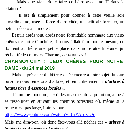
Mais que vient donc faire ce hêtre avec une H dans la
citation ?!
Il est là simplement pour donner à cette vieille scie
lamartinienne, usée à force d’être citée, un petit air forestier, un
petit air écolo à la mode !
Et puis après tout, après notre formidable hommage aux vieux
chênes de notre Crochère, il nous fallait faire bonne mesure, en
donnant au hêtre une petite place dans notre âtre littéraire qui
réchauffe le cœur des Charmoysiens transis !
CHARMOY-CITY : DEUX CHÊNES POUR NOTRE-
DAME - du 24 mai 2019
Mais la présence du hêtre est liée encore à notre sujet du jour,
puisque nous parlerons d’arbres, et particulièrement
«
d’arbres à
hautes tiges d’essences locales ».
L’homme moderne, lassé des miasmes de la pollution, aime à
se ressourcer en suivant les chemins forestiers où, même si la
route n’est pas large, l’air est pur.
https://www.youtube.com/watch?v=JfrYA5JxJOc
Mais, me dira-t-on, où donc êtes-vous allé pêcher ces
«
arbres à
hautes tiges d’essences locales »
?