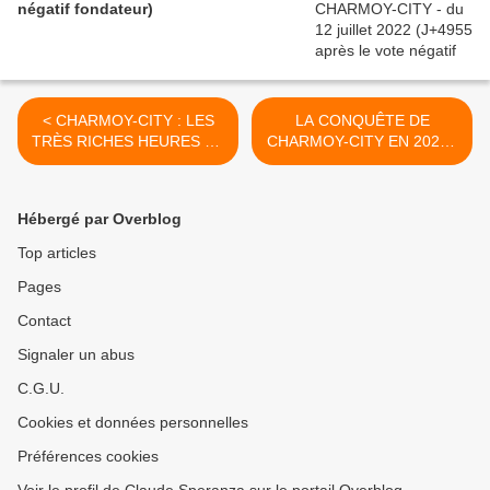
négatif fondateur)
< CHARMOY-CITY : LES
LA CONQUÊTE DE
TRÈS RICHES HEURES DE
CHARMOY-CITY EN 2020 -
LA CUISINE
du 11 juin 2019 (J+3828
CHARMOYSIENNE - du 8
après le vote négatif
juin 2019 (J+3825 après le
fondateur) >
Hébergé par Overblog
vote négatif fondateur)
Top articles
Pages
Contact
Signaler un abus
C.G.U.
Cookies et données personnelles
Préférences cookies
Voir le profil de Claude Speranza sur le portail Overblog