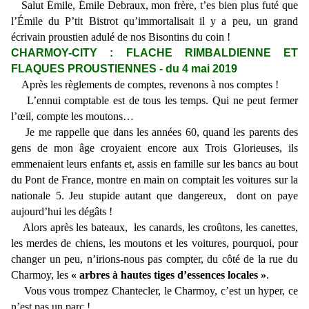
Salut Émile, Émile Debraux, mon frère, t’es bien plus futé que
l’Émile du P’tit Bistrot qu’immortalisait il y a peu, un grand
écrivain proustien adulé de nos Bisontins du coin !
CHARMOY-CITY : FLACHE RIMBALDIENNE ET
FLAQUES PROUSTIENNES - du 4 mai 2019
Après les règlements de comptes, revenons à nos comptes !
L’ennui comptable est de tous les temps. Qui ne peut fermer
l’œil, compte les moutons…
Je me rappelle que dans les années 60, quand les parents des
gens de mon âge croyaient encore aux Trois Glorieuses, ils
emmenaient leurs enfants et, assis en famille sur les bancs au bout
du Pont de France, montre en main on comptait les voitures sur la
nationale 5. Jeu stupide autant que dangereux, dont on paye
aujourd’hui les dégâts !
Alors après les bateaux, les canards, les croûtons, les canettes,
les merdes de chiens, les moutons et les voitures, pourquoi, pour
changer un peu, n’irions-nous pas compter, du côté de la rue du
Charmoy, les
« arbres à hautes tiges d’essences locales »
.
Vous vous trompez Chantecler, le Charmoy, c’est un hyper, ce
n’est pas un parc !