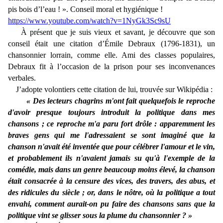
pis bois d’l’eau ! ». Conseil moral et hygiénique !
https://www.youtube.com/watch?v=1NyGk3Sc9sU
À présent que je suis vieux et savant, je découvre que son
conseil était une citation d’Émile Debraux (1796-1831), un
chansonnier lorrain, comme elle. Ami des classes populaires,
Debraux fit à l’occasion de la prison pour ses inconvenances
verbales.
J’adopte volontiers cette citation de lui, trouvée sur Wikipédia :
« Des lecteurs chagrins m'ont fait quelquefois le reproche
d'avoir presque toujours introduit la politique dans mes
chansons ; ce reproche m'a paru fort drôle : apparemment les
braves gens qui me l'adressaient se sont imaginé que la
chanson n'avait été inventée que pour célébrer l'amour et le vin,
et probablement ils n'avaient jamais su qu'à l'exemple de la
comédie, mais dans un genre beaucoup moins élevé, la chanson
était consacrée à la censure des vices, des travers, des abus, et
des ridicules du siècle ; or, dans le nôtre, où la politique a tout
envahi, comment aurait-on pu faire des chansons sans que la
politique vint se glisser sous la plume du chansonnier ? »