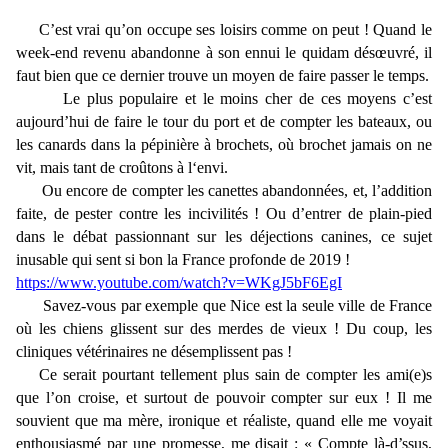
C’est vrai qu’on occupe ses loisirs comme on peut ! Quand le
week-end revenu abandonne à son ennui le quidam désœuvré, il
faut bien que ce dernier trouve un moyen de faire passer le temps.
Le plus populaire et le moins cher de ces moyens c’est
aujourd’hui de faire le tour du port et de compter les bateaux, ou
les canards dans la pépinière à brochets, où brochet jamais on ne
vit, mais tant de croûtons à l‘envi.
Ou encore de compter les canettes abandonnées, et, l’addition
faite, de pester contre les incivilités ! Ou d’entrer de plain-pied
dans le débat passionnant sur les déjections canines, ce sujet
inusable qui sent si bon la France profonde de 2019 !
https://www.youtube.com/watch?v=WKgJ5bF6EgI
Savez-vous par exemple que Nice est la seule ville de France
où les chiens glissent sur des merdes de vieux ! Du coup, les
cliniques vétérinaires ne désemplissent pas !
Ce serait pourtant tellement plus sain de compter les ami(e)s
que l’on croise, et surtout de pouvoir compter sur eux ! Il me
souvient que ma mère, ironique et réaliste, quand elle me voyait
enthousiasmé par une promesse, me disait : « Compte là-d’ssus,