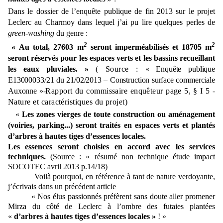
Dans le dossier de l’enquête publique de fin 2013 sur le projet
Leclerc au Charmoy dans lequel j’ai pu lire quelques perles de
green-washing
du genre :
2
2
«
Au total, 27603 m
seront imperméabilisés et 18705 m
seront réservés pour les espaces verts et les bassins recueillant
les eaux pluviales. »
( Source :
« Enquête publique
E13000033/21 du 21/02/2013
–
Construction surface commerciale
Auxonne »-
Rapport du commissaire enquêteur page 5, § I 5 -
Nature et caractéristiques du projet)
«
Les zones vierges de toute construction ou aménagement
(voiries, parking...) seront traités en espaces verts et plantés
d’arbres à hautes tiges d’essences locales.
Les essences seront choisies en accord avec les services
techniques.
(Source : « résumé non technique étude impact
SOCOTEC avril 2013 p.14/18)
Voilà pourquoi, en référence à tant de nature verdoyante,
j’écrivais dans un précédent article
« Nos élus passionnés préfèrent sans doute aller promener
Mirza du côté de Leclerc à l’ombre des futaies plantées
«
d’arbres à hautes tiges d’essences locales »
! »