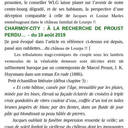
proustien, le conseiller WLG laisse planer sur l’avenir de notre
centre-bourg dégradé, et de ses habitants, la perspective d’une
déception comparable à celle de
Jacques et Louise Marles
emménageant dans le château familial de Lourps !!
CHARMOY-CITY : À LA RECHERCHE DE PROUST
PERDU… -
du 10 août 2019
[le post évoqué dans l’article en référence ci-dessus est depuis,
passé aux oubliettes…du
]
château de Lourps !!
Les tribulations tragi-comiques du couple sous les lambris
avec un
vermoulus de la vénérable demeure sont décrites
raffinement baroque par un contemporain de Marcel Proust, J. K.
Huysmans dans son roman
En rade
(1886).
Petit échantillon littéraire (début chapitre 3) :
«
Et cette bâtisse, cassée par l’âge, tressaillée par les pluies,
minée par les bises, élevait sa façade éclairée de croisées à triple
croix gondolées de vitres couleur d’eau, coiffée d’un toit en tuiles
brunes jaspées de blanc par des fientes, dans un fluide de jour
pâle qui blondissait sa peau hâlée de pierres.
Jacques oubliait la funèbre impression ressentie la veille; un
coup de soleil far­dait la vieillesse du château dont les imposantes