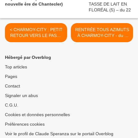
nouvelle ère de Chantecler)
< CHARMOY-CITY : PETIT
RENTRÉE TOUS AZIMUTS
RETOUR VERS LE PASSÉ
À CHARMOY-CITY - du 2
À PROPOS D’AVENIR - du
SEPTEMBRE 2019 (J+3911
29 AOÛT 2019 (J+3907
après le vote négatif
après le vote négatif
fondateur) >
Hébergé par Overblog
fondateur)
Top articles
Pages
Contact
Signaler un abus
C.G.U.
Cookies et données personnelles
Préférences cookies
Voir le profil de Claude Speranza sur le portail Overblog