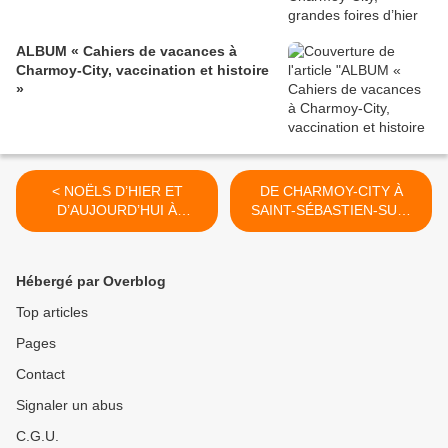
ALBUM « Cahiers de vacances à
Charmoy-City, vaccination et histoire
»
< NOËLS D’HIER ET
DE CHARMOY-CITY À
D’AUJOURD’HUI À
SAINT-SÉBASTIEN-SUR-
CHARMOY-CITY - du 07
LYSTE - du 09 DÉCEMBRE
DÈCEMBRE 2019 (J+4007
2019 (J+4009 après le vote
après le vote négatif
négatif fondateur) >
Hébergé par Overblog
fondateur)
Top articles
Pages
Contact
Signaler un abus
C.G.U.