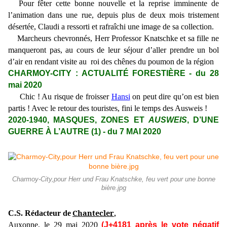
Pour fêter cette bonne nouvelle et la reprise imminente de
l’animation dans une rue, depuis plus de deux mois tristement
désertée, Claudi a ressorti et rafraîchi une image de sa collection.
Marcheurs chevronnés, Herr Professor Knatschke et sa fille ne
manqueront pas, au cours de leur séjour d’aller prendre un bol
d’air en rendant visite au roi des chênes du poumon de la région
CHARMOY-CITY : ACTUALITÉ FORESTIÈRE - du 28
mai 2020
Chic ! Au risque de froisser
Hansi
on peut dire qu’on est bien
partis ! Avec le retour des touristes, fini le temps des Ausweis !
2020-1940, MASQUES, ZONES ET
AUSWEIS
, D’UNE
GUERRE À L’AUTRE (1) - du 7 MAI 2020
Charmoy-City,pour Herr und Frau Knatschke, feu vert pour une bonne
bière.jpg
Chantecler
C.S. Rédacteur de
,
Auxonne, le 29 mai 2020
(J+4181 après le vote négatif