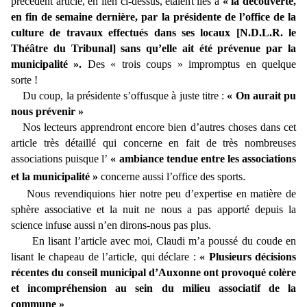
précédent article, en lien ci-dessus, étaient liés à
« la découverte,
en fin de semaine dernière, par la présidente de l’office de la
culture de travaux effectués dans ses locaux [N.D.L.R. le
Théâtre du Tribunal] sans qu’elle ait été prévenue par la
municipalité ».
Des « trois coups » impromptus en quelque
sorte !
Du coup, la présidente s’offusque à juste titre :
« On aurait pu
nous prévenir »
Nos lecteurs apprendront encore bien d’autres choses dans cet
article très détaillé qui concerne en fait de très nombreuses
associations puisque l’
« ambiance tendue entre les associations
.
et la municipalité »
concerne aussi l’office des sports
Nous revendiquions hier notre peu d’expertise en matière de
sphère associative et la nuit ne nous a pas apporté depuis la
science infuse aussi n’en dirons-nous pas plus.
En lisant l’article avec moi, Claudi m’a poussé du coude en
lisant le chapeau de l’article, qui déclare :
« Plusieurs décisions
récentes du conseil municipal d’Auxonne ont provoqué colère
et incompréhension au sein du milieu associatif de la
commune »