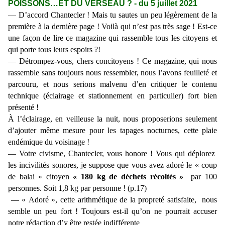
POISSONS…ET DU VERSEAU ? - du 5 juillet 2021
— D’accord Chantecler ! Mais tu sautes un peu légèrement de la
première à la dernière page ! Voilà qui n’est pas très sage ! Est-ce
une façon de lire ce magazine qui rassemble tous les citoyens et
qui porte tous leurs espoirs ?!
— Détrompez-vous, chers concitoyens ! Ce magazine, qui nous
rassemble sans toujours nous ressembler, nous l’avons feuilleté et
parcouru, et nous serions malvenu d’en critiquer le contenu
technique (éclairage et stationnement en particulier) fort bien
présenté !
À l’éclairage, en veilleuse la nuit, nous proposerions seulement
d’ajouter même mesure pour les tapages nocturnes, cette plaie
endémique du voisinage !
— Votre civisme, Chantecler, vous honore ! Vous qui déplorez
les incivilités sonores, je suppose que vous avez adoré le « coup
de balai » citoyen
« 180 kg de déchets récoltés »
par 100
personnes. Soit 1,8 kg par personne !
(p.17)
— « Adoré », cette arithmétique de la propreté satisfaite, nous
semble un peu fort ! Toujours est-il qu’on ne pourrait accuser
notre rédaction d’y être restée indifférente