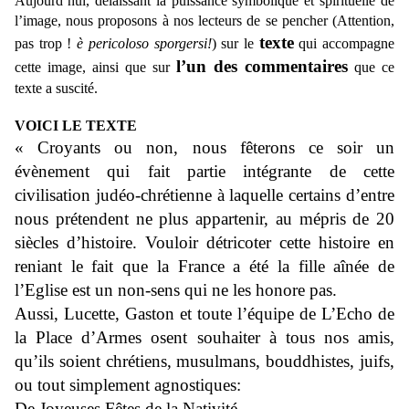
Aujourd’hui,
délaissant
la
puissance symbolique et spirituelle
de
l’image, nous proposons à nos lecteurs de
se
pencher (Attention,
texte
pas trop !
è pericoloso sporgersi!
) sur le
qui accompagne
l’un des commentaires
cette image, ainsi que sur
que ce
texte a suscité.
VOICI LE TEXTE
« Croyants ou non, nous fêterons ce soir un
évènement qui fait partie intégrante de cette
civilisation judéo-chrétienne à laquelle certains d’entre
nous prétendent ne plus appartenir, au mépris de 20
siècles d’histoire. Vouloir détricoter cette histoire en
reniant le fait que la France a été la fille aînée de
l’Eglise est un non-sens qui ne les honore pas.
Aussi, Lucette, Gaston et toute l’équipe de L’Echo de
la Place d’Armes osent souhaiter à tous nos amis,
qu’ils soient chrétiens, musulmans, bouddhistes, juifs,
ou tout simplement agnostiques:
De Joyeuses Fêtes de la Nativité