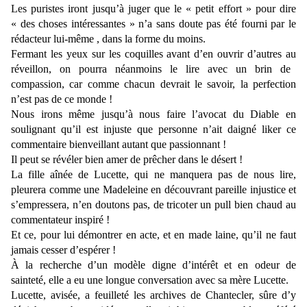
Les puristes
iront jusqu’à juger
que le « petit effort » pour dire
«
des choses intéressantes »
n’a sans doute pas été
fourni
par le
rédacteur lui-même , dans la forme du moins.
Fermant les yeux sur les coquilles avant
d’en
ouvrir d’autres
au
réveillon, on pourra
néanmoins
le lire avec un brin de
compassion, car comme chacun devrait le savoir, la perfection
n’est pas de ce monde !
Nous irons même jusqu’à nous faire l’avocat du Diable en
soulignant qu’il est injuste que personne n’ait daigné liker ce
commentaire bienveillant autant que passionnant !
Il peut se révéler bien amer de prêcher dans le désert !
La fille aînée de Lucette, qui ne manquera pas de nous lire,
pleurera comme une Madeleine en découvrant pareille injustice et
s’empressera, n’en doutons pas, de tricoter un pull bien chaud au
commentateur inspiré !
Et ce, pour lui démontrer en acte, et en made laine, qu’il ne faut
jamais cesser d’espérer !
À la recherche d’un modèle digne d’intérêt et en odeur de
sainteté, e
lle a eu une longue conversation avec sa mère Lucette.
Lucette, avisée, a feuilleté les archives de Chantecler, sûre d’y