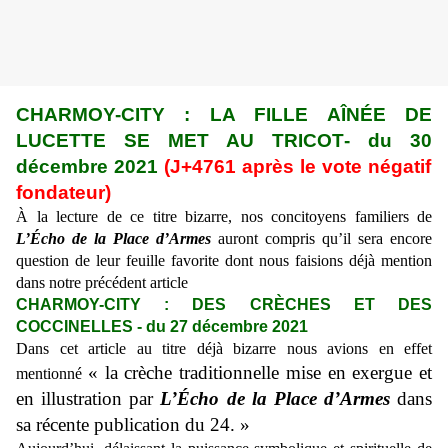
CHARMOY-CITY : LA FILLE AÎN
ÉE DE
LUCETTE SE MET AU TRICOT
- du
30
décembre 2021
(J+47
61
après le vote négatif
fondateur)
À la lecture de ce titre bizarre,
n
os concitoyens
familiers de
L’Écho de la Place d’Armes
auront compris qu’il sera encore
question de leur feuille favorite dont nous faisions
déjà
mention
dans notre précédent article
CHARMOY-CITY :
DES CR
È
CHES ET DES
COCCINELLES
- du 27 décembre 2021
Dans cet article au titre déjà bizarre nous avions
en effet
« la crèche traditionnelle mise en exergue et
mentionné
en illustration par
L’Écho de la Place d’Armes
dans
sa récente publication du 24. »