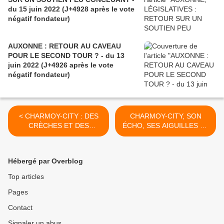
du 15 juin 2022 (J+4928 après le vote
négatif fondateur)
AUXONNE : RETOUR AU CAVEAU
POUR LE SECOND TOUR ? - du 13
juin 2022 (J+4926 après le vote
négatif fondateur)
< CHARMOY-CITY : DES
CHARMOY-CITY, SON
CRÈCHES ET DES
ÉCHO, SES AIGUILLES ET
COCCINELLES - du 27
SES TRICOTEUSES - du
décembre 2021 (J+4758
1er janvier 2022
après le vote négatif
(J+4763, après le vote
Hébergé par Overblog
fondateur)
négatif fondateur) >
Top articles
Pages
Contact
Signaler un abus