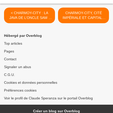
< CHARMOY-CITY : LA
CHARMOY-CITY, CITÉ
JAVA DE L’ONCLE SAM -
IMPÉRIALE ET CAPITALE
du 12 mai 2022 (J+4894
DE LA CUISINE
après le vote négatif
ÉLECTORALE - du 17 mai
fondateur)
2022 (J+4899 après le vote
Hébergé par Overblog
négatif fondateur) >
Top articles
Pages
Contact
Signaler un abus
C.G.U.
Cookies et données personnelles
Préférences cookies
Voir le profil de Claude Speranza sur le portail Overblog
Créer un blog sur Overblog