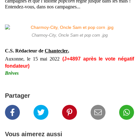
campagnes et que l’idiome
popcorn
règne jusque dans les maïs !
Entendez-vous, dans nos campagnes...
Charmoy-City, Oncle Sam et pop corn .jpg
C.S. Rédacteur de
Chantecler
,
Auxonne, le
15 mai
2022
(J+48
9
7
après le vote négatif
fondateur)
Brèves
Partager
Vous aimerez aussi