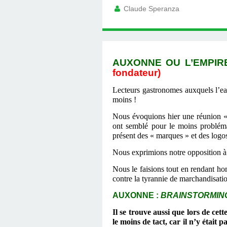
Claude Speranza
AUXONNE OU L’EMPIR
fondateur)
Lecteurs gastronomes auxquels l’eau
moins !
Nous évoquions hier une réunion 
ont
semblé pour le moins problémat
présent des « marques » et des logos 
N
o
us exprimions notre opposition 
Nous le faisions tout en rendant h
contre la tyrannie de marchandisati
AUXONNE :
BRAINSTORMI
Il se trouve aussi que lors de cet
le moins de tact, car
il
n’y était p