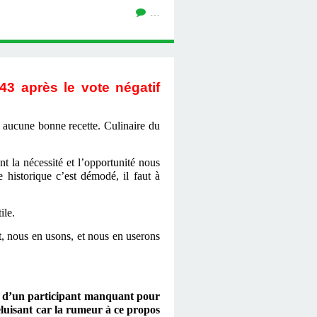
…
43
après le vote négatif
e aucune bonne recette. Culinaire du
ont
la nécessité
et l’opportunité nous
istorique c’est démodé, il faut à
ile.
, nous en usons, et nous en userons
t d’un participant manquant pour
luisant
car
la rumeur
à ce propos