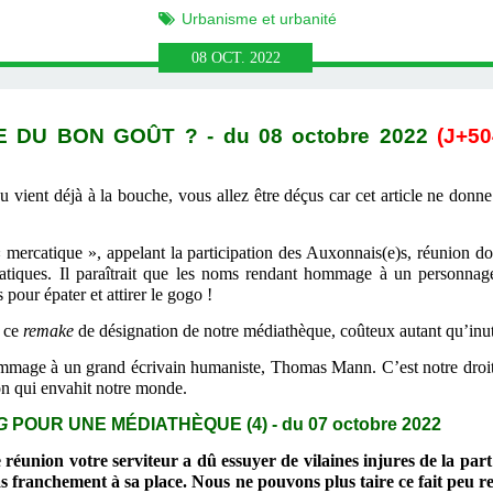
Urbanisme et urbanité
08
OCT.
2022
E DU BON GOÛT ?
- du
08 octobre
2022
(J+
50
 vient déjà à la bouche, vous allez être déçus car cet article ne donn
« mercatique »,
appelant la participation des
Auxonnais(e)s, réunion d
iques. Il paraîtrait que les noms
rendant
hommage à un personnage h
pour épater et attirer le gogo !
à ce
remake
de désignation de notre médiathèque, coûteux autant qu’inut
ommage à un grand écrivain humaniste, Thomas Mann. C’est notre droit
on qui envahit notre monde.
NG
POUR UNE MÉDIATHÈQUE (4)
- du
07 octobre
2022
te réunion votre serviteur a dû essuyer de
vilaines
injures de la par
as
franchement
à sa place.
Nous ne pouvons plus taire
ce fait
peu re