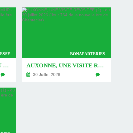
ESSE
BONAPARTERIES
AUXONNE : « DÉFIS » AU PIED DU MUR - DU 04 AOÛT 2026 (JOUR 771 DE LA NOUVELLE ÈRE DE CHANTECLER)
AUXONNE, UNE VISITE REVISITÉE (2) - DU 30 JUILLET 2026 (JOUR 764 DE LA NOUVELLE ÈRE DE CHANTECLER)
…
30 Juillet 2026
…