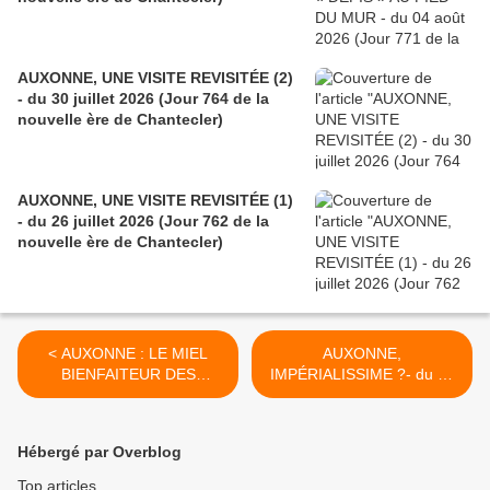
AUXONNE, UNE VISITE REVISITÉE (2)
- du 30 juillet 2026 (Jour 764 de la
nouvelle ère de Chantecler)
AUXONNE, UNE VISITE REVISITÉE (1)
- du 26 juillet 2026 (Jour 762 de la
nouvelle ère de Chantecler)
< AUXONNE : LE MIEL
AUXONNE,
BIENFAITEUR DES
IMPÉRIALISSIME ?- du 23
ABEILLES IMPÉRIALES -
novembre 2022 (J+5089
du 18 novembre 2022
après le vote négatif
(J+5084 après le vote
fondateur) >
Hébergé par Overblog
négatif fondateur)
Top articles