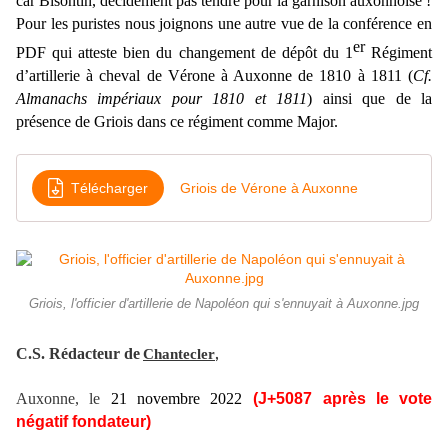
car Bisontin,
décidément pas tendre pour la garnison auxonnoise !
Pour les puristes nous joignons une autre vue de la conférence en
er
PDF qui atteste bien du changement de dépôt du 1
Régiment
d’artillerie à cheval de Vérone à Auxonne de 1810 à 1811 (
Cf.
Almanachs impériaux pour 1810 et 1811
) ainsi que de la
présence de Griois dans ce régiment comme Major.
Télécharger
Griois de Vérone à Auxonne
Griois, l'officier d'artillerie de Napoléon qui s'ennuyait à Auxonne.jpg
C.S. Rédacteur de
Chantecler
,
Auxonne, le
21 novembre
2022
(J+
5087
après le vote
négatif fondateur)