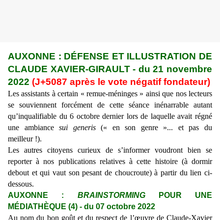
AUXONNE : DÉFENSE ET ILLUSTRATION DE
CLAUDE XAVIER-GIRAULT
- du
21
novembre
2022
(J+
5087
après le vote négatif fondateur)
Les assistants
à certain
« remue-méninges »
ainsi que
nos lecteurs
se souviennent forcément de
cette
séance inénarrable autant
qu’in
qualifiable du 6 octobre dernier
lors de laquelle avait
régné
une ambiance
sui generis
(« en son genre »... et pas du
meilleur !).
Les autres
citoyens curieux de s’informer
voudront bien se
reporter à nos publications relatives à cette histoire (à dormir
debout et qui vaut son pesant de choucroute) à partir du lien ci-
dessous.
AUXONNE :
BRAINSTORMING
POUR UNE
MÉDIATHÈQUE (4)
- du
07 octobre
2022
Au nom d
u bon goût et du respect de l’œuvre de Claude-Xavier