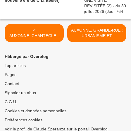
nouvelle ère de Chantecler)
<
AUXONNE, GRANDE-RUE :
AUXONNE :CHANTECLER
URBANISME ET
A FAIT SILENCE, IL
COMMERCE - du 06 juin
RECHANTERA - du 21 mai
2023 (J+5284 après le vote
2023 (J+5268 après le vote
négatif fondateur) >
Hébergé par Overblog
négatif fondateur)
Top articles
Pages
Contact
Signaler un abus
C.G.U.
Cookies et données personnelles
Préférences cookies
Voir le profil de Claude Speranza sur le portail Overblog