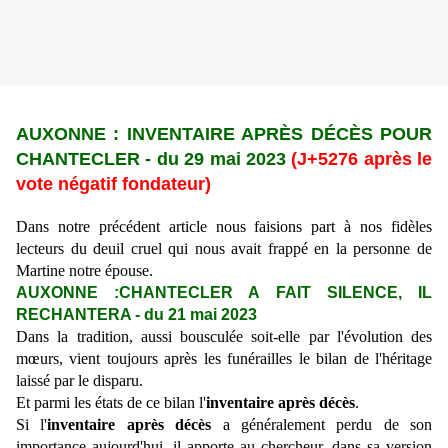
AUXONNE : INVENTAIRE APR
È
S D
É
C
È
S POUR
CHANTECLER
-
du 29 mai 2023
(J+5276 après le
vote négatif fondateur)
Dans notre précédent article nous faisions part à nos fidèles
lecteurs du deuil cruel qui nous avait frappé en la personne de
Martine notre épouse.
AUXONNE :CHANTECLER A FAIT SILENCE, IL
RECHANTERA
-
du 21 mai 2023
Dans la tradition, aussi bousculée soit-elle par l'évolution des
mœurs, vient toujours après les funérailles le bilan de l'héritage
laissé par le disparu.
Et parmi les états de ce bilan l'
inventaire après décès
.
Si l'
inventaire après décès
a généralement perdu de son
importance aujourd'hui, il apporte au chercheur, dans sa version