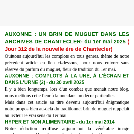
AUXONNE :
UN BRIN DE MUGUET DANS LES
ARCHIVES DE CHANTECLER
- du 1er mai 2025
(
Jour 312 de la nouvelle ère de Chantecler)
Quittons aujourd'hui les complots en tous genres, thème de notre
précédent article en lien ci-dessous, pour nous enivrer sans
réserve du parfum du muguet, fleur de tradition du 1er mai.
AUXONNE : COMPLOTS À LA UNE, À L'ÉCRAN ET
DANS L'URNE (2)
- du 30 avril 2025
Il y a bien longtemps, lors d'un combat que menait notre blog,
nous mettions cette fleur à la une dans un décor particulier.
Mais dans cet article au titre devenu aujourd'hui énigmatique
notre propos bien au-delà du traditionnel brin de muguet rappelait
au lecteur le vrai sens du 1er mai.
HYPER ET NON ALIMENTAIRE - du 1er mai 2014
Notre rédaction rediffuse aujourd'hui la vénérable image