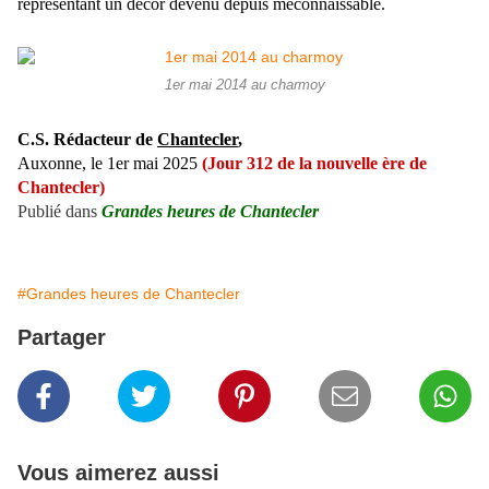
représentant un décor devenu depuis méconnaissable.
1er mai 2014 au charmoy
C.S. Rédacteur de
Chantecler
,
Auxonne, le 1er mai 2025
(Jour 312 de la nouvelle ère de
Chantecler)
Publié dans
Grandes heures de Chantecler
#Grandes heures de Chantecler
Partager
Vous aimerez aussi