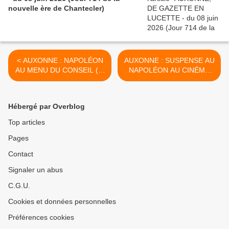
nouvelle ère de Chantecler)
< AUXONNE : NAPOLÉON
AUXONNE : SUSPENSE AU
AU MENU DU CONSEIL (3)
NAPOLÉON AU CINÉMA
- du 08 août 2025 (Jour 410
L'EMPIRE - du 16 août
de la nouvelle ère de
2025 (Jour 418 de la
Chantecler)
nouvelle ère de Chantecler)
Hébergé par Overblog
>
Top articles
Pages
Contact
Signaler un abus
C.G.U.
Cookies et données personnelles
Préférences cookies