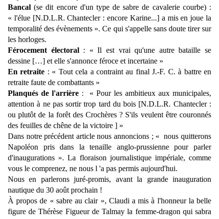
Bancal
(se dit encore d'un type de sabre de cavalerie courbe) :
« l'élue [N.D.L.R. Chantecler : encore Karine...] a mis en joue la
temporalité des évènements ». Ce qui s'appelle sans doute tirer sur
les horloges.
Férocement électoral
: « Il est vrai qu'une autre bataille se
dessine […] et elle s'annonce féroce et incertaine »
En retraite
: « Tout cela a contraint au final J.-F. C. à battre en
retraite faute de combattants »
Planqués de l'arrière
: « Pour les ambitieux aux municipales,
attention à ne pas sortir trop tard du bois [N.D.L.R. Chantecler :
ou plutôt de la forêt des Crochères ? S'ils veulent être couronnés
des feuilles de chêne de la victoire ] »
Dans notre précédent article nous annoncions ; « nous quitterons
Napoléon pris dans la tenaille anglo-prussienne pour parler
d'inaugurations ». La floraison journalistique impériale, comme
vous le comprenez, ne nous l 'a pas permis aujourd'hui.
Nous en parlerons juré-promis, avant la grande inauguration
nautique du 30 août prochain !
À
propos de « sabre au clair », Claudi a mis à l'honneur la belle
figure de Thérèse Figueur de Talmay la femme-dragon qui sabra