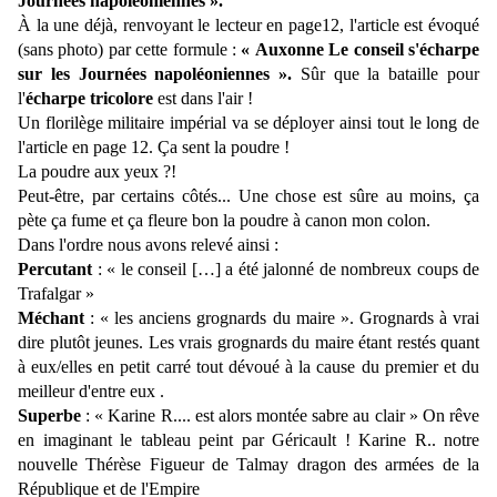
Journées napoléoniennes ».
À
la une déjà, renvoyant le lecteur en page12, l'article est évoqué
(sans photo) par cette formule :
« Auxonne Le conseil s'écharpe
sur les Journées napoléoniennes ».
Sûr que la bataille pour
l'
écharpe tricolore
est dans l'air !
Un florilège militaire impérial va se déployer ainsi tout le long de
l'article en page 12.
Ç
a sent la poudre !
La poudre aux yeux ?!
Peut-être, par certains côtés... Une chose est sûre au moins, ça
pète ça fume et ça fleure bon la poudre à canon mon colon.
Dans l'ordre nous avons relevé ainsi :
Percutant
: « le conseil […] a été jalonné de nombreux coups de
Trafalgar »
Méchant
: « les anciens grognards du maire ». Grognards à vrai
dire plutôt jeunes. Les vrais grognards du maire étant restés quant
à eux/elles en petit carré tout dévoué à la cause du premier et du
meilleur d'entre eux .
Superbe
: « Karine R.... est alors montée sabre au clair » On rêve
en imaginant le tableau peint par Géricault ! Karine R.. notre
nouvelle Thérèse Figueur de Talmay dragon des armées de la
République et de l'Empire