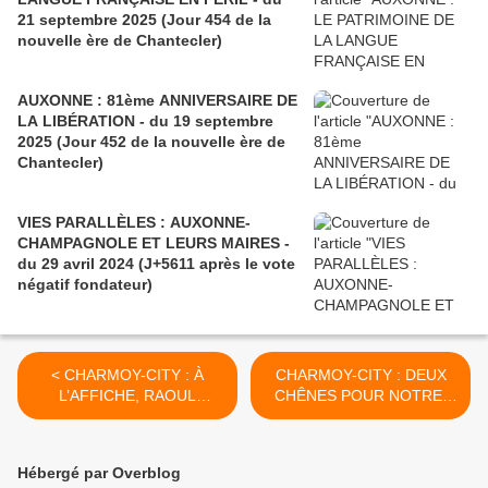
21 septembre 2025 (Jour 454 de la
nouvelle ère de Chantecler)
AUXONNE : 81ème ANNIVERSAIRE DE
LA LIBÉRATION - du 19 septembre
2025 (Jour 452 de la nouvelle ère de
Chantecler)
VIES PARALLÈLES : AUXONNE-
CHAMPAGNOLE ET LEURS MAIRES -
du 29 avril 2024 (J+5611 après le vote
négatif fondateur)
< CHARMOY-CITY : À
CHARMOY-CITY : DEUX
L’AFFICHE, RAOUL
CHÊNES POUR NOTRE-
TABURIN ET RAOUL
DAME - du 24 mai 2019
BARATIN - du 20 mai 2019
(J+3810 après le vote
(J+3806 après le vote
négatif fondateur) >
Hébergé par Overblog
négatif fondateur)