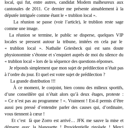
local, qui fut, entre autres, candidat Modem malheureux aux
cantonales de 2011. Ce dernier me présente aimablement à la
députée intriguée comme étant le « trublion local ».
La réunion se passe (voir l’article), le trublion reste sage
comme une image.
La réunion se termine, le public se disperse, quelques VIP
locales se pressent autour la tribune, imitées en cela par le
« trublion local ». Nathalie Griesbeck qui est sans doute
physionomiste s’étonne et s’enquiert auprès de moi du silence du
« trublion local » lors de la séquence des questions-réponses.
Je réponds simplement que mon sujet de prédilection n’était pas
à l’ordre du jour. Et quel est votre sujet de prédilection ?
La grande distribution !!!
À ce moment, le conjoint, bien connu des milieux sportifs,
d’une conseillère qui n’était alors qu’à deux étages, proteste :
« Ce n’est pas au programme ! ». Vraiment ! Est-il permis d’être
aussi peu pressé d’entendre parler des causes qui, d’ordinaire,
vous tiennent à cœur !
Et c’est là que Zorro est arrivé… JFK me sauve la mise et
démarre avec la blanquette ! Providentielle rigolade ! Merci