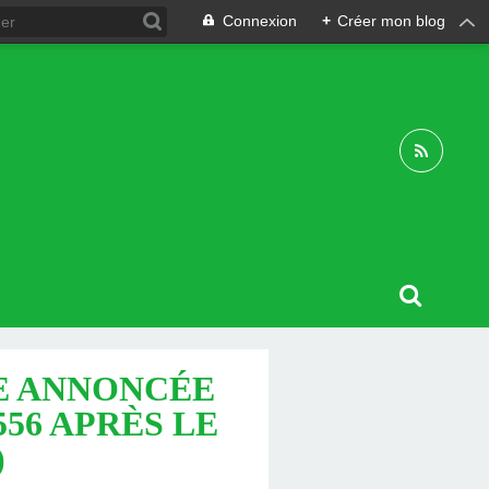
Connexion
+
Créer mon blog
UE ANNONCÉE
556 APRÈS LE
)