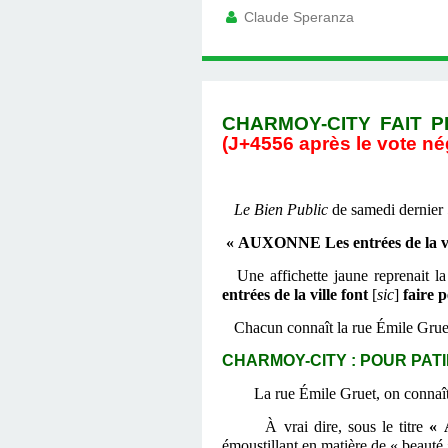
Claude Speranza
CHARMOY-CITY FAIT P
(J+4556 après le vote né
Le Bien Public
de samedi dernier 
« AUXONNE Les entrées de la vil
Une affichette jaune reprenait l
entrées de la ville font
[
sic
]
faire 
Chacun connaît la rue Émile Grue
CHARMOY-CITY : POUR PATIE
La rue Émile Gruet, on connaît,
À vrai dire, sous le titre
« 
émoustillant en matière de « beauté