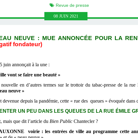
Revue de presse
08
JUIN
2021
EAU NEUVE : MUE ANNONCÉE POUR LA RENTR
gatif fondateur)
5 juin annonçait à la une :
le vont se faire une beauté »
a nouvelle en d’autres termes sur le trottoir du tabac-presse de la r
peau neuve »
t devenue depuis la pandémie, cette « rue des queues » évoquée dans d
NTER UN PEU DANS LES QUEUES DE LA RUE ÉMILE GRUET 
 mais que dit l’article du
Bien Public
Chantecler ?
AUXONNE voirie : les entrées de ville au programme cette an
 » et de « peau neuve ».