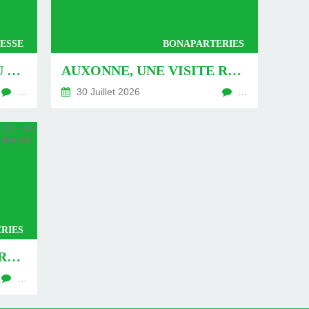
ESSE
BONAPARTERIES
AUXONNE : « DÉFIS » AU PIED DU MUR - DU 04 AOÛT 2026 (JOUR 771 DE LA NOUVELLE ÈRE DE CHANTECLER)
AUXONNE, UNE VISITE REVISITÉE (2) - DU 30 JUILLET 2026 (JOUR 764 DE LA NOUVELLE ÈRE DE CHANTECLER)
…
30 Juillet 2026
…
RIES
AUXONNE, UNE VISITE REVISITÉE (1) - DU 26 JUILLET 2026 (JOUR 762 DE LA NOUVELLE ÈRE DE CHANTECLER)
…