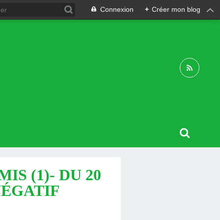
Connexion
+
Créer mon blog
S (1)- DU 20
NÉGATIF