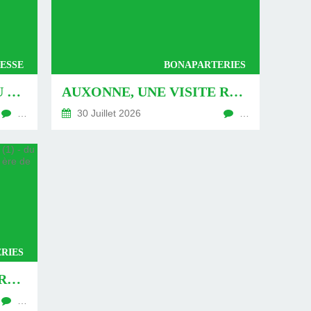
ESSE
BONAPARTERIES
AUXONNE : « DÉFIS » AU PIED DU MUR - DU 04 AOÛT 2026 (JOUR 771 DE LA NOUVELLE ÈRE DE CHANTECLER)
AUXONNE, UNE VISITE REVISITÉE (2) - DU 30 JUILLET 2026 (JOUR 764 DE LA NOUVELLE ÈRE DE CHANTECLER)
…
30 Juillet 2026
…
RIES
AUXONNE, UNE VISITE REVISITÉE (1) - DU 26 JUILLET 2026 (JOUR 762 DE LA NOUVELLE ÈRE DE CHANTECLER)
…