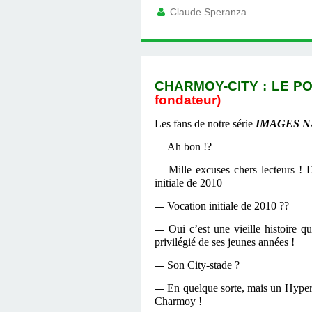
Claude Speranza
CHARMOY-CITY : LE PO
fondateur)
Les fans de
notre série
IMAGES 
Ah bon !?
—
Mille excuses chers lecteurs ! 
—
initiale de 2010
Vocation initiale de 2010 ??
—
Oui c’est une vieille histoire 
—
privilégié de ses jeunes années !
Son City-stade ?
—
En quelque sorte, mais un Hyper c
—
Charmoy !