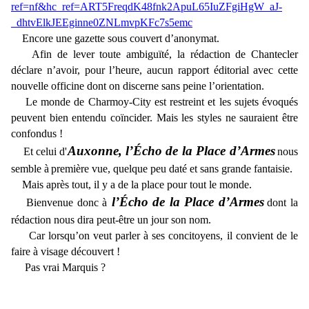
ref=nf&hc_ref=ART5FreqdK48fnk2ApuL65IuZFgiHgW_aJ-
_dhtvElkJEEginne0ZNLmvpKFc7s5emc
Encore une gazette sous couvert d’anonymat.
Afin de lever toute ambiguïté, la rédaction de Chantecler
déclare n’avoir, pour l’heure, aucun rapport éditorial avec cette
nouvelle officine dont on discerne sans peine l’orientation.
Le monde de Charmoy-City est restreint et les sujets évoqués
peuvent bien entendu coïncider. Mais les styles ne sauraient être
confondus !
Auxonne, l’Écho de la Place d’Armes
Et celui d'
nous
semble à
première vue, quelque peu daté et sans grande fantaisie.
Mais après tout, il y a de la place pour tout le monde.
l’Écho de la Place d’Armes
Bienvenue donc à
dont la
rédaction nous dira peut-être un jour son nom.
Car lorsqu’on veut parler à ses concitoyens, il convient de le
faire à visage découvert !
Pas vrai Marquis ?