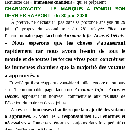
architecte des
« immenses chantiers »
qui se préparent.
CHARMOY-CITY : LE MARQUIS A PONDU SON
DERNIER RAPPORT - du 30 juin 2020
À preuve, ne déclarait-il pas dans sa profonde analyse du 29
juin (à propos du second tour du 28), relayée
illico
par
l’incontournable page facebook
Auxonne Info - Actus & Débats
.
« Nous espérons que les choses s’apaiseront
rapidement car nous avons besoin de tout le
monde et de toutes les forces vives pour concrétiser
les immenses chantiers que la majorité des votants
a approuvés. »
Et voilà qu’il est réapparu avant-hier 4 juillet, encore et toujours
sur l’incontournable page facebook
Auxonne Info - Actus &
Débats
, apportant un nouveau commentaire aux résultats de
l’élection du maire et des adjoints.
Après les
« immenses chantiers que la majorité des votants
a approuvés. »
, voici
les
« responsabilités […] énormes et
nécessaires »
. Immenses, énormes, toujours dans le superlatif et
dans l’enflure notre Marquis !