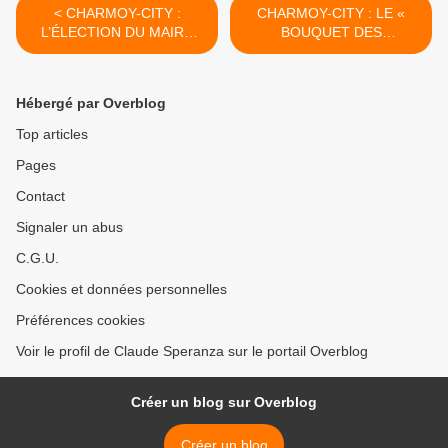
< CHARMOY-CITY :
CHARMOY-CITY : LE «
L’ÉLECTION DU MAIRE
BOUQUET DES
PAR LE PETIT BOUT DE
ASSOCIATIONS », UNE
LA LORGNETTE - du 4
NOTE FLORALE DANS LA
juillet 2020 (J+4217 après
VIE MUNICIPALE (1) - du 8
Hébergé par Overblog
le vote négatif fondateur)
juillet 2020 (J+4221 après
le vote négatif fondateur) >
Top articles
Pages
Contact
Signaler un abus
C.G.U.
Cookies et données personnelles
Préférences cookies
Voir le profil de Claude Speranza sur le portail Overblog
Créer un blog sur Overblog
Créer un blog