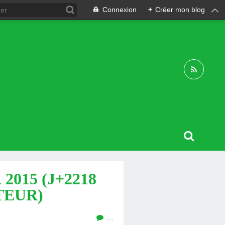
Connexion
+
Créer mon blog
2015 (J+2218
TEUR)
…