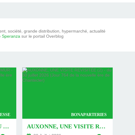
t, société, grande distribution, hypermarché, actualité
e Speranza
sur le portail Overblog
ESSE
BONAPARTERIES
AUXONNE : « DÉFIS » AU PIED DU MUR - DU 04 AOÛT 2026 (JOUR 771 DE LA NOUVELLE ÈRE DE CHANTECLER)
AUXONNE, UNE VISITE REVISITÉE (2) - DU 30 JUILLET 2026 (JOUR 764 DE LA NOUVELLE ÈRE DE CHANTECLER)