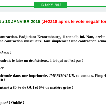
13
JANV.
2015
du 13 JANVIER 2015
(J+2218 après le vote négatif fo
contraction, l’adjudant Kronembourg, il connaît, lui. Non, arrête 
une contraction musculaire, tout simplement une contraction séma
 bâton ?
oudrais te faire un
deal
sérieux, à toi qui ne l’est pas !
nner…
e déroule dans une imprimerie,
IMPRIMALUR
, tu connais, l’impr
10 !
pontané à 80 % de OUI et 0% de matière grise !
passé ! Oublié !