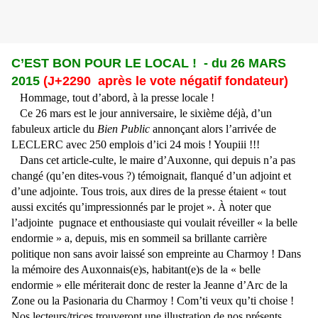
C’EST BON POUR LE LOCAL ! - du 26 MARS
2015
(J+2290 après le vote négatif fondateur)
Hommage, tout d’abord, à la presse locale !
Ce 26 mars est le jour anniversaire, le sixième déjà, d’un
fabuleux article du
Bien Public
annonçant alors l’arrivée de
LECLERC avec 250 emplois d’ici 24 mois ! Youpiii !!!
Dans cet article-culte, le maire d’Auxonne, qui depuis n’a pas
changé (qu’en dites-vous ?) témoignait, flanqué d’un adjoint et
d’une adjointe. Tous trois, aux dires de la presse étaient « tout
aussi excités qu’impressionnés par le projet ». À noter que
l’adjointe pugnace et enthousiaste qui voulait réveiller « la belle
endormie » a, depuis, mis en sommeil sa brillante carrière
politique non sans avoir laissé son empreinte au Charmoy ! Dans
la mémoire des Auxonnais(e)s, habitant(e)s de la « belle
endormie » elle mériterait donc de rester la Jeanne d’Arc de la
Zone ou la Pasionaria du Charmoy ! Com’ti veux qu’ti choise !
Nos lecteurs/trices trouveront une illustration de nos présents