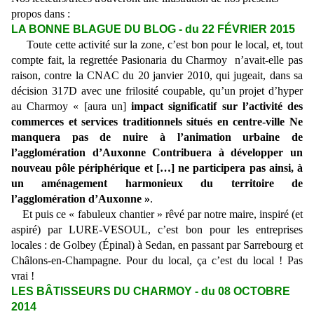
propos dans :
LA BONNE BLAGUE
DU BLOG - du 22 FÉVRIER 2015
Toute cette activité sur la zone, c’est bon pour le local, et, tout
compte fait, la regrettée Pasionaria du Charmoy n’avait-elle pas
raison, contre la CNAC du 20 janvier 2010, qui jugeait, dans sa
décision 317D avec une frilosité coupable, qu’un projet d’hyper
au Charmoy « [aura un]
impact significatif sur l’activité des
commerces et services traditionnels situés en centre-ville Ne
manquera pas de nuire à l’animation urbaine de
l’agglomération d’Auxonne Contribuera à développer un
nouveau pôle périphérique et […] ne participera pas ainsi, à
un aménagement harmonieux du territoire de
l’agglomération d’Auxonne »
.
Et puis ce « fabuleux chantier » rêvé par notre maire, inspiré (et
aspiré) par LURE-VESOUL, c’est bon pour les entreprises
locales : de Golbey (Épinal) à Sedan, en passant par Sarrebourg et
Châlons-en-Champagne. Pour du local, ça c’est du local ! Pas
vrai !
LES BÂTISSEURS DU CHARMOY - du 08 OCTOBRE
2014