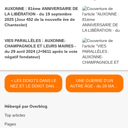
AUXONNE : 81ème ANNIVERSAIRE DE
LA LIBÉRATION - du 19 septembre
2025 (Jour 452 de la nouvelle ère de
Chantecler)
VIES PARALLÈLES : AUXONNE-
CHAMPAGNOLE ET LEURS MAIRES -
du 29 avril 2024 (J+5611 après le vote
négatif fondateur)
< LES DOIGTS DANS LE
UNE GUERRE D’UN
NEZ ET LE DOIGT DANS
AUTRE ÂGE - du 28 MARS
L’ŒIL - du 25 MARS 2015
2015 (J+2292 après le vote
(J+2289 après le vote
négatif fondateur) >
négatif fondateur)
Hébergé par Overblog
Top articles
Pages