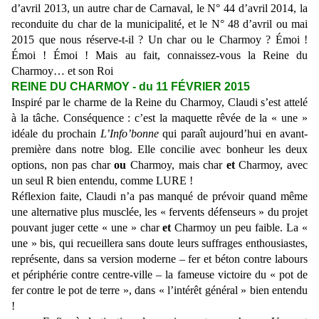
d’avril 2013, un autre char de Carnaval, le N° 44 d’avril 2014, la
reconduite du char de la municipalité, et le N° 48 d’avril ou mai
2015 que nous réserve-t-il ? Un char ou le Charmoy ? Émoi !
Émoi ! Émoi ! Mais au fait, connaissez-vous la Reine du
Charmoy… et son Roi
REINE DU CHARMOY - du 11 FÉVRIER 2015
Inspiré par le charme de la Reine du Charmoy, Claudi s’est attelé
à la tâche. Conséquence : c’est la maquette rêvée de la « une »
idéale du prochain
L’Info’bonne
qui paraît aujourd’hui en avant-
première dans notre blog. Elle concilie avec bonheur les deux
options, non pas char
ou
Charmoy, mais char
et
Charmoy, avec
un seul R bien entendu, comme LURE !
Réflexion faite, Claudi n’a pas manqué de prévoir quand même
une alternative plus musclée, les « fervents défenseurs » du projet
pouvant juger cette « une » char
et
Charmoy un peu faible. La «
une » bis, qui recueillera sans doute leurs suffrages enthousiastes,
représente, dans sa version moderne – fer et béton contre labours
et périphérie contre centre-ville – la fameuse victoire du « pot de
fer contre le pot de terre », dans « l’intérêt général » bien entendu
!