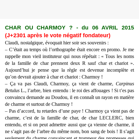
CHAR OU CHARMOY ? - du 06 AVRIL 2015
(J+2301 après le vote négatif fondateur)
Claudi, nostalgique, évoquait hier soir ses souvenirs :
– C’était au temps où l’orthographe était encore en promo. Je me
rappelle mon vieil instituteur qui nous répétait : « Tous les noms
de la famille de char prennent deux R sauf char et chariot ».
Aujourd’hui je pense que la règle est devenue incomplète et
qu’on devrait ajouter à char et chariot : Charmoy !
– Ça va pas Claudi, Charmoy, ça vient de charme,
Carpinus
Betulus
L., l’arbre, bien entendu : le roi des affouages ! Si t’es pas
convaincu demande au Doudou, il en connaît un rayon en matière
de charme et surtout de Charmoy !
– Pas d’accord, tu retardes d’une paye ! Charmoy ça vient pas de
charme, c’est de la famille de char, de char LECLERC, bien
entendu, et si on peut admettre aussi que ça vienne de charme, il
ne s’agit pas de l’arbre du même nom, bon sang de bois ! Il s’agit
seulement du charme convaincant et trompeur des promesses qui