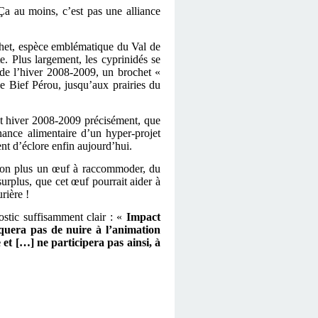
Ça au moins, c’est pas une alliance
et, espèce emblématique du Val de
e. Plus largement, les cyprinidés se
de l’hiver 2008-2009, un brochet «
e Bief Pérou, jusqu’aux prairies du
cet hiver 2008-2009 précisément, que
nance alimentaire d’un hyper-projet
ent d’éclore enfin aujourd’hui.
s non plus un œuf à raccommoder, du
surplus, que cet œuf pourrait aider à
rière !
stic suffisamment clair : «
Impact
anquera pas de nuire à l’animation
t […] ne participera pas ainsi, à