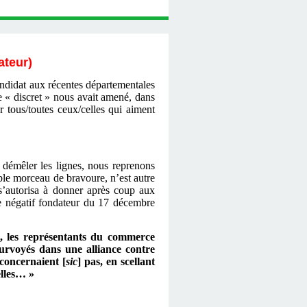
ateur)
andidat aux récentes départementales
 « discret » nous avait amené, dans
r tous/toutes ceux/celles qui aiment
 démêler les lignes, nous reprenons
table morceau de bravoure, n’est autre
s’autorisa à donner après coup aux
te négatif fondateur du 17 décembre
t, les représentants du commerce
ourvoyés dans une alliance contre
 concernaient [
sic
] pas, en scellant
elles… »