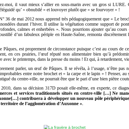
ez-moi, il vaut mieux s’allier en sous-marin avec un gros si LURE. 
téléguidé qu’ « obnubilé » et louvoyer plutôt que « se fourvoyer » !
° 36 de mai 2012 nous apprend très pédagogiquement que « Le broch
 inondées durant l’hiver. Il utilise la végétation comme support de pont
rofondes, calmes et enherbées ». Nous pourrions ajouter qu’au cours 
moustillé d’un fabuleux périple en Haute-Saône, remonta discrètement l
 de Pâques, est proprement de circonstance puisque c’est au cours de 
ment, en ces prairies, l’œuf réputé non alimentaire bien qu’à prédomi
e avec le printemps, dans la presse du moins ! Et qui, à retardement, vi
oprement parler, un œuf de Pâques. Il se révéla, à l’usage, n’être pa
probables entre notre brochet et « la carpe et le lapin » ! Penser, au 
igué du centre-ville, ne pourrait être que le pari d’une bien piètre coutu
010, dans sa décision 317D posait elle-même, en experte, ce diagno
ommerces et services traditionnels situés en centre-ville […] Ne m
onne[…] contribuera à développer un nouveau pôle périphérique e
erritoire de l’agglomération d’Auxonne »
.