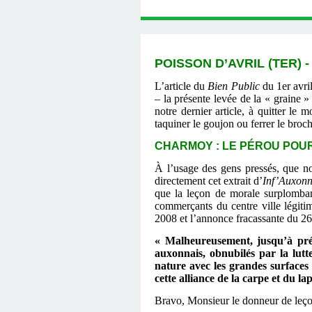
POISSON D’AVRIL (TER) -
L’article du
Bien Public
du 1er avri
– la présente levée de la « graine
notre dernier article, à quitter le
taquiner le goujon ou ferrer le broc
CHARMOY : LE PÉROU POUR L
À l’usage des gens pressés, que no
directement cet extrait d’
Inf’Auxon
que la leçon de morale surplomban
commerçants du centre ville légiti
2008 et l’annonce fracassante du 2
« Malheureusement, jusqu’à prés
auxonnais, obnubilés par la lutt
nature avec les grandes surfaces 
cette alliance de la carpe et du la
Bravo, Monsieur le donneur de leçons