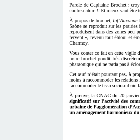
Parole de Capitaine Brochet : croy
contre-nature !! Et mieux vaut être 
À propos de brochet,
Inf’Auxonne
N
Saône se reproduit sur les prairies
reproduisent dans des zones peu p
fervent », revenu tout ébloui et é
Charmoy.
Vous conter ce fait en cette vigile
notre brochet pondit très discrète
pharaonique qui ne tarda pas à éclor
Cet œuf n’était pourtant pas, à pr
moins à raccommoder les relations im
raccommoder le tissu socio-urbain fat
À preuve, la CNAC du 20 janvier 2
significatif sur l’activité des c
urbaine de l’agglomération d’Aux
un aménagement harmonieux du t