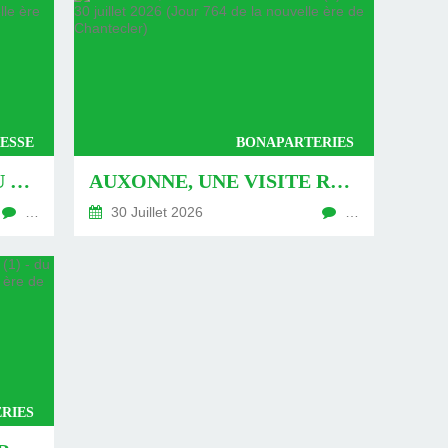
ESSE
BONAPARTERIES
AUXONNE : « DÉFIS » AU PIED DU MUR - DU 04 AOÛT 2026 (JOUR 771 DE LA NOUVELLE ÈRE DE CHANTECLER)
AUXONNE, UNE VISITE REVISITÉE (2) - DU 30 JUILLET 2026 (JOUR 764 DE LA NOUVELLE ÈRE DE CHANTECLER)
…
30 Juillet 2026
…
RIES