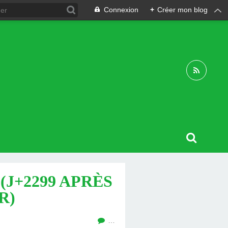
Connexion
+
Créer mon blog
 (J+2299 APRÈS
R)
…