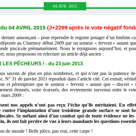
04
AVR.
2015
 du 04 AVRIL 2015
(J+2299 après le vote négatif fond
l dernier annonçant – pour reprendre le registre potager d’un binôme c
 » déposée au Charmoy début 2009 par un semeur « fervent » autant que
 monde piscicole prématurément. Nous le rejoignons aujourd’hui, et pou
het, nous proposons en relecture
un article déjà ancien :
ES PÊCHEURS ! - du 23 juin 2013
us savons de plus en plus nombreux, et qui n’ont pas la patience de
ne
, N° 31 de janvier 2011 reproduit dans l’article cité. Cet extrait, véri
te et péremptoire que le semeur « fervent » autant que « discret » 
mement étonnés, voire écœurés, des revirements survenus entre le vo
6 mars 2009 :
ent nos appels n’ont pas reçu l’écho qu’ils méritaient. En effe
e contre l’implantation d’une troisième grande surface se sont f
locales. Se mêlant ainsi d’un combat qui de toute évidence ne les
pin, ils ont fait perdre de vue à leurs mandants les questions essenti
 de morale ! Belle pièce, pas vrai, cette carpe !