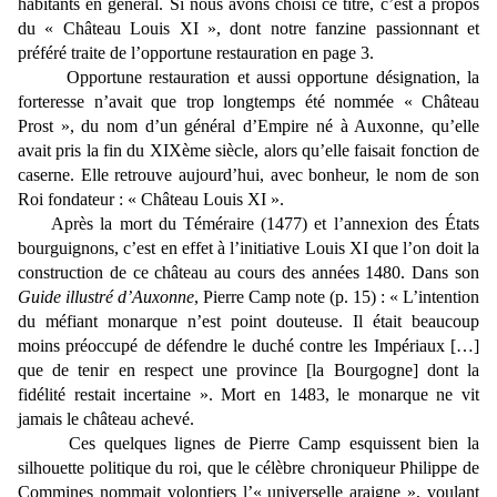
habitants en général. Si nous avons choisi ce titre, c’est à propos
du « Château Louis XI », dont notre fanzine passionnant et
préféré traite de l’opportune restauration en page 3.
Opportune restauration et aussi opportune désignation, la
forteresse n’avait que trop longtemps été nommée « Château
Prost », du nom d’un général d’Empire né à Auxonne, qu’elle
avait pris la fin du XIXème siècle, alors qu’elle faisait fonction de
caserne. Elle retrouve aujourd’hui, avec bonheur, le nom de son
Roi fondateur : « Château Louis XI ».
Après la mort du Téméraire (1477) et l’annexion des États
bourguignons, c’est en effet à l’initiative Louis XI que l’on doit la
construction de ce château au cours des années 1480. Dans son
Guide illustré d’Auxonne
, Pierre Camp note (p. 15) : « L’intention
du méfiant monarque n’est point douteuse. Il était beaucoup
moins préoccupé de défendre le duché contre les Impériaux […]
que de tenir en respect une province [la Bourgogne] dont la
fidélité restait incertaine ». Mort en 1483, le monarque ne vit
jamais le château achevé.
Ces quelques lignes de Pierre Camp esquissent bien la
silhouette politique du roi, que le célèbre chroniqueur Philippe de
Commines nommait volontiers l’« universelle araigne », voulant