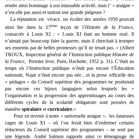
rendre ainsi hommage à son inlassable activité, mais l’ « araigne »
n’est-elle pas aussi et surtout une grande piégeuse ?
La réputation est vivace, un écolier des années 1950 pouvait
ème
ainsi lire dans la 27
leçon de l’
Histoire de la France
,
consacrée à Louis XI : « Louis XI était un homme rusé. Il
n’aimait pas beaucoup faire la guerre, mais il cherchait à tromper
ses ennemis par de belles promesses qu’il ne tenait pas. » (Albert
TROUX, Inspecteur général de l’Instruction publique
Histoire de
la France,
Premier livre, Paris, Hachette, 1952 p. 31). C’était au
temps où l’Instruction publique n’était pas encore l’Éducation
nationale, Najat n’était encore pas née…et la prose officielle des
« pédagos » du Conseil supérieur des programmes ne produisait
pas encore ces bijoux langagiers selon lesquels les «
l’organisation et la progression des apprentissages au cours des
différents cycles de la scolarité obligatoire sont pensées de
manière
spiralaire
et
curriculaire
.»
Pour en revenir à notre « universelle araigne », les fameuses
cages de Louis XI – où l’on ferait bien d’enfermer certains
rédacteurs du Conseil supérieur des programmes – ne sont pas
une légende. André Salmon rapporte ainsi ce témoignage de