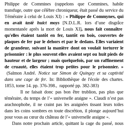
Philippe de Commines (rappelons que Commines, habile
transfuge, outre que célèbre chroniqueur, était passé du service du
Téméraire à celui de Louis XI) :
« Philippe de Commynes, qui
en avait
tastè huict moys
[N.D.L.R. lors d’une disgrâce
momentanée après la mort de Louis XI]
, nous fait connaître
qu'elles étaient tantôt en fer, tantôt en bois, couvertes de
plaques de fer par le dehors et par le dedans. Elles variaient
de grandeur, suivant la manière dont on voulait torturer le
prisonnier : le plus souvent elles avaient sept ou huit pieds de
hauteur et de largeur ; mais quelquefois, par un raffinement
de cruauté, elles étaient trop petites pour le prisonnier. »
(Salmon André.
Notice sur Simon de Quingey et sa captivité
dans une cage de fer
. In: Bibliothèque de l'école des chartes.
1853, tome 14. pp. 376-398., rapporté pp. 382-383)
Il ne faisait donc pas bon être trublion, pas plus que
téméraire, du temps de l’« universelle araigne ». Claudi n’est pas
arachnophobe, il ne craint pas les araignées tissant leurs toiles
dans les coins sombres en toute discrétion, il plonge aujourd’hui
pour vous au cœur du château de l’« universelle araigne ».
Dans notre prochain article, quittant la cage du passé, nous