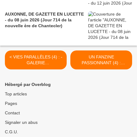
AUXONNE, DE GAZETTE EN LUCETTE
- du 08 juin 2026 (Jour 714 de la
nouvelle ère de Chantecler)
< VIES PARALLÈLES (4) : -
UN FANZINE
GALERIE
PASSIONNANT (4) :
CHAMPAGNOLAISE du 24
JEUNES GENS, UN
AVRIL 2015 (J+2319 après
CONSEIL… - du 30 AVRIL
le vote négatif fondateur)
2015 (J+2325 après le vote
Hébergé par Overblog
négatif fondateur) >
Top articles
Pages
Contact
Signaler un abus
C.G.U.