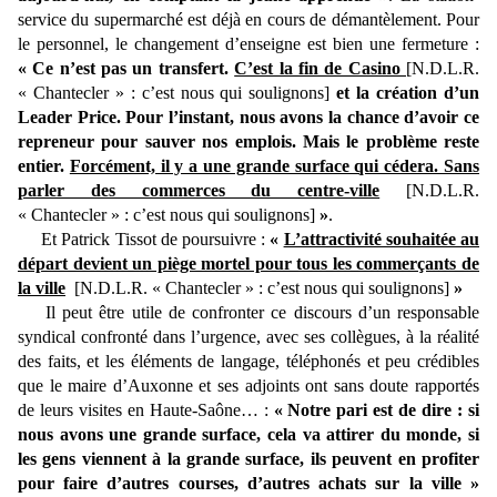
service du supermarché est déjà en cours de démantèlement. Pour
le personnel, le changement d’enseigne est bien une fermeture :
« Ce n’est pas un transfert.
C’est la fin de Casino
[N.D.L.R.
« Chantecler » : c’est nous qui soulignons]
et la création d’un
Leader Price. Pour l’instant, nous avons la chance d’avoir ce
repreneur pour sauver nos emplois. Mais le problème reste
entier.
Forcément, il y a une grande surface qui cédera. Sans
parler des commerces du centre-ville
[N.D.L.R.
« Chantecler » : c’est nous qui soulignons]
»
.
Et Patrick Tissot de poursuivre :
«
L’attractivité souhaitée au
départ devient un piège mortel pour tous les commerçants de
la ville
[N.D.L.R. « Chantecler » : c’est nous qui soulignons]
»
Il peut être utile de confronter ce discours d’un responsable
syndical confronté dans l’urgence, avec ses collègues, à la réalité
des faits, et les éléments de langage, téléphonés et peu crédibles
que le maire d’Auxonne et ses adjoints ont sans doute rapportés
de leurs visites en Haute-Saône… :
« Notre pari est de dire : si
nous avons une grande surface, cela va attirer du monde, si
les gens viennent à la grande surface, ils peuvent en profiter
pour faire d’autres courses, d’autres achats sur la ville »