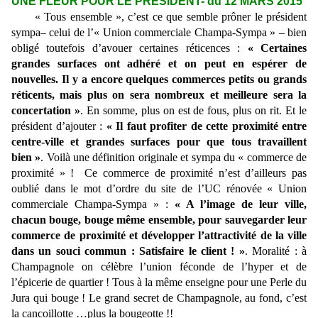
UNE FLEUR POUR LE PRÉSIDENT- du 12 MARS 2015
« Tous ensemble », c’est ce que semble prôner le président
sympa– celui de l’« Union commerciale Champa-Sympa » – bien
obligé toutefois d’avouer certaines réticences :
« Certaines
grandes surfaces ont adhéré et on peut en espérer de
nouvelles. Il y a encore quelques commerces petits ou grands
réticents, mais plus on sera nombreux et meilleure sera la
concertation »
. En somme, plus on est de fous, plus on rit. Et le
président d’ajouter :
« Il faut profiter de cette proximité entre
centre-ville et grandes surfaces pour que tous travaillent
bien »
. Voilà une définition originale et sympa du « commerce de
proximité » ! Ce commerce de proximité n’est d’ailleurs pas
oublié dans le mot d’ordre du site de l’UC rénovée « Union
commerciale Champa-Sympa » :
« A l’image de leur ville,
chacun bouge, bouge même ensemble, pour sauvegarder leur
commerce de proximité et développer l’attractivité de la ville
dans un souci commun : Satisfaire le client ! »
. Moralité : à
Champagnole on célèbre l’union féconde de l’hyper et de
l’épicerie de quartier ! Tous à la même enseigne pour une Perle du
Jura qui bouge ! Le grand secret de Champagnole, au fond, c’est
la cancoillotte …plus la bougeotte !!