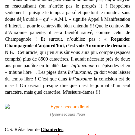
en réactualisant (on n’arrête pas le progrès !) ! Rappelons
seulement – puisque le temps a passé et que tout le monde a sans
doute déjà oublié – qu’ « A.M.I. » signifie Appel à Manifestation
d’Intérêt… pour le centre-ville bien entendu !!! Que le centre-ville
d’Auxonne patiente, il sera bientôt sauvé, comme celui de
Champagnole ! Et surtout, n’oubliez pas :
« Regarder
Champagnole d’aujourd’hui, c’est voir Auxonne de demain »
N.B. : Cet article, qui j’en suis sûr vous aura plu, compte (espaces
compris) plus de 8500 caractères. Il aurait nécessité près de deux
ans pour paraître en totalité dans
Inf’auxonne
en épisodes et en
« tribune libre ». Les piges dans
Inf’auxonne
, ça doit vous laisser
du temps libre ! C’est que dans
Inf’auxonne
la concision est de
mise ! On oserait presque dire que c’est le journal d’un seul
caractère, mais quel caractère, M’ssieurs-dames !!!
Hyper-secours fleuri
C.S. Rédacteur de
Chantecler
,