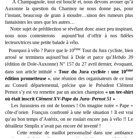
À Champagnole, tout est bouclé et, nous devons avouer qu’à
Auxonne la question du Charmoy ne nous donne pas, pour
l’instant, beaucoup de grain à moudre…sinon des rumeurs plus
fantaisistes les unes que les autres…
Notre sujet de prédilection se révélant donc assez peu inspirant,
nous nous contenterons aujourd’hui d’offrir à nos fidèles
lecteurs/trices une petite balade à vélo.
ème
Pourquoi à vélo ? Parce que le 10
Tour du Jura cycliste, bien
arrosé se terminera aujourd’hui à Dole et parce qu’
Hebdo 39
(édition de Dole-Auxonne) N° 157 du 27 avril dernier, évoquant,
ème
dans son article intitulé «
Tour du Jura cycliste : une 10
édition prometteuse »
, une réunion des organisateurs de ce tour
au Conseil départemental, précise que le Président Clément
Pernot s’y est vu remettre par un ancien champion
« un tee-shirt
où était inscrit
Clément XV-Pape du Jura- Pernot 51
»
Les Jurassiens en ont de bonnes ! On imagine notre « Pape »
côte-d’orien François confronté à une telle situation ! Il est vrai
qu’au bon temps d’Astérix, on ne roulait encore pas à vélo !! Le
dérailleur Simplix n’avait pas encore été inventé !
Cette remise de maillot personnalisé dans une ambiance