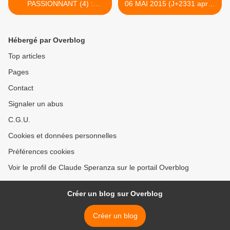
PASSIONNANT (4) :
06 MAI 2015 (J+2331 après
JEUNES GENS, UN
le vote négatif fondateur) >
CONSEIL… - du 30 AVRIL
2015 (J+2325 après le vote
Hébergé par Overblog
négatif fondateur)
Top articles
Pages
Contact
Signaler un abus
C.G.U.
Cookies et données personnelles
Préférences cookies
Voir le profil de Claude Speranza sur le portail Overblog
Créer un blog sur Overblog
Créer un blog