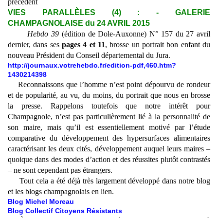
précédent
VIES PARALLÈLES (4) : - GALERIE
CHAMPAGNOLAISE du 24 AVRIL 2015
Hebdo 39
(édition de Dole-Auxonne) N° 157 du 27 avril
dernier, dans ses
pages 4 et 11
, brosse un portrait bon enfant du
nouveau Président du Conseil départemental du Jura.
http://journaux.votrehebdo.fr/edition-pdf,460.htm?
1430214398
Reconnaissons que l’homme n’est point dépourvu de rondeur
et de popularité, au vu, du moins, du portrait que nous en brosse
la presse. Rappelons toutefois que notre intérêt pour
Champagnole, n’est pas particulièrement lié à la personnalité de
son maire, mais qu’il est essentiellement motivé par l’étude
comparative du développement des hypersurfaces alimentaires
caractérisant les deux cités, développement auquel leurs maires –
quoique dans des modes d’action et des réussites plutôt contrastés
– ne sont cependant pas étrangers.
Tout cela a été déjà très largement développé dans notre blog
et les blogs champagnolais en lien.
Blog Michel Moreau
Blog Collectif Citoyens Résistants