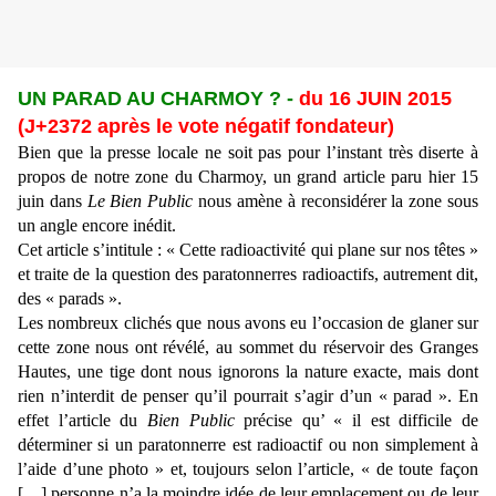
UN PARAD AU CHARMOY ? -
du 16 JUIN 2015
(J+2372 après le vote négatif fondateur)
Bien que la presse locale ne soit pas pour l’instant très diserte à
propos de notre zone du Charmoy, un grand article paru hier 15
juin dans
Le Bien Public
nous amène à reconsidérer la zone sous
un angle encore inédit.
Cet article s’intitule : « Cette radioactivité qui plane sur nos têtes »
et traite de la question des paratonnerres radioactifs, autrement dit,
des « parads ».
Les nombreux clichés que nous avons eu l’occasion de glaner sur
cette zone nous ont révélé, au sommet du réservoir des Granges
Hautes, une tige dont nous ignorons la nature exacte, mais dont
rien n’interdit de penser qu’il pourrait s’agir d’un « parad ». En
effet l’article du
Bien Public
précise qu’ « il est difficile de
déterminer si un paratonnerre est radioactif ou non simplement à
l’aide d’une photo » et, toujours selon l’article, « de toute façon
[…] personne n’a la moindre idée de leur emplacement ou de leur