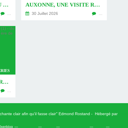
AUXONNE : « DÉFIS » AU PIED DU MUR - DU 04 AOÛT 2026 (JOUR 771 DE LA NOUVELLE ÈRE DE CHANTECLER)
AUXONNE, UNE VISITE REVISITÉE (2) - DU 30 JUILLET 2026 (JOUR 764 DE LA NOUVELLE ÈRE DE CHANTECLER)
…
30 Juillet 2026
…
RIES
AUXONNE, UNE VISITE REVISITÉE (1) - DU 26 JUILLET 2026 (JOUR 762 DE LA NOUVELLE ÈRE DE CHANTECLER)
…
 chante clair afin qu'il fasse clair" Edmond Rostand - Hébergé par
Over
 Overblog
Top articles
Contact
Signaler un abus
C.G.U.
Cookies et