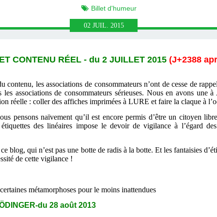
Billet d'humeur
02
JUIL.
2015
T CONTENU RÉEL - du 2 JUILLET 2015
(
J+2388 apr
du contenu, les associations de consommateurs n’ont de cesse de rappele
ins les associations de consommateurs sérieuses. Nous en avons une à
on réelle : coller des affiches imprimées à LURE et faire la claque à l
us pensons naïvement qu’il est encore permis d’être un citoyen libre
 étiquettes des linéaires impose le devoir de vigilance à l’égard de
ce blog, qui n’est pas une botte de radis à la botte. Et les fantaisies d
sité de cette vigilance !
certaines métamorphoses pour le moins inattendues
DINGER-du 28 août 2013