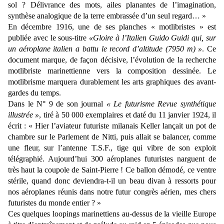
sol ? Délivrance des mots, ailes planantes de l’imagination,
synthèse analogique de la terre embrassée d’un seul regard… »
En décembre 1916, une de ses planches « motlibristes » est
publiée avec le sous-titre
«Gloire à l’Italien Guido Guidi qui, sur
un aéroplane italien a battu le record d’altitude (7950 m) »
. Ce
document marque, de façon décisive, l’évolution de la recherche
motlibriste marinettienne vers la composition dessinée. Le
motlibrisme marquera durablement les arts graphiques des avant-
gardes du temps.
Dans le N° 9 de son journal
« Le futurisme
Revue synthétique
illustrée »
, tiré à 50 000 exemplaires et daté du 11 janvier 1924, il
écrit : « Hier l’aviateur futuriste milanais Keller lançait un pot de
chambre sur le Parlement de Nitti, puis allait se balancer, comme
une fleur, sur l’antenne T.S.F., tige qui vibre de son exploit
télégraphié. Aujourd’hui 300 aéroplanes futuristes narguent de
très haut la coupole de Saint-Pierre ! Ce ballon démodé, ce ventre
stérile, quand donc deviendra-t-il un beau divan à ressorts pour
nos aéroplanes réunis dans notre futur congrès aérien, mes chers
futuristes du monde entier ? »
Ces quelques loopings marinettiens au-dessus de la vieille Europe