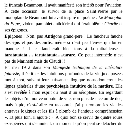
le français Beaumont, il avait manifesté son intérêt pour l’aviation.
À cette occasion, le survol de la place Saint-Pierre par le
monoplan de Beaumont lui avait inspiré un poème :
Le Monoplan
du Pape
, violent pamphlet anticlérical qui ferait blêmir
Charlie
et
ses épigones.
Épi
gones ! Non, pas
Anti
gone grand-père ! Le faucheur fauche
des
épi
s et pas des
anti
s, même si c’est pas l’envie qui lui en
manque ! Il les faucherait bien tous à la mitrailleuse :
taratatatata…. taratatatata….tarare
. Ce petit intermède n’est
pas de Marinetti mais de Claudi !!
En mai 1912 dans son
Manifeste technique de la littérature
futuriste
, il écrit : « les intuitions profondes de la vie juxtaposées
mot à mot, suivant leur naissance illogique nous donneront les
lignes générales d’une
psychologie intuitive de la matière
. Elle
s’est révélée à mon esprit du haut d’un aéroplane. En regardant
les objets d’un nouveau point de vue, non plus de face ou de dos,
mais à pic, c’est-à-dire en raccourci, j’ai pu rompre les vieilles
entraves logiques et les fils à plomb de l’antique compréhension
». Et plus loin, il ajoute : « À quoi bon se servir de quatre roues
exaspérées qui s’ennuient, du moment qu’on peut se détacher du