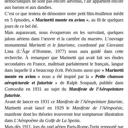
démocratiques ne sont pas encore advenus, l’air appartient encore
aux barons et aux dandies.
C’est ce que tentera de démontrer notre petit film-feuilleton inédit
en 5 épisodes,
« Marinetti monte en avion »
, au fil de quelques
jours de ce bel été.
Mais auparavant, nous évoquerons en les survolant, quelques
jalons aériens dans l’œuvre et la carrière du
maestro
. L’ouvrage
monumental
Marinetti et le futurisme
, coordonné par Giovanni
Lista (L’Âge d’Homme, 1977) nous aura guidé dans cette
recherche. À remarquer que Marinetti qui avait fait ses études
secondaires en France, maîtrisait parfaitement le français, langue
dans laquelle il a beaucoup écrit. Précisons aussi que
« Marinetti
monte en avion »
nous a été inspiré par la
« Petite chanson
aéropicturale et futuriste »
de Ralph Soupault, publiée dans
Comoedia
en 1931 au sujet du
Manifeste de l’Aéropeinture
futuriste
.
Avant de lancer en 1931 ce
Manifeste de l’Aéropeinture futuriste
,
Marinetti avait lancé en 1929 le
Manifeste de l’Aéropoésie
,
manifeste dont les théories trouveront leur somptueuse illustration
dans
L’Aéropoème du Golfe de La Spezia
.
Mais dès 1911, lors du raid aérien Paris-Rome-Turin remporté par