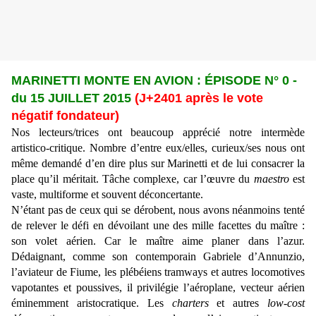
MARINETTI MONTE EN AVION : ÉPISODE N° 0 -
du 15 JUILLET 2015
(
J+2401 après le vote
négatif fondateur)
Nos lecteurs/trices ont beaucoup apprécié notre intermède
artistico-critique. Nombre d’entre eux/elles, curieux/ses nous ont
même demandé d’en dire plus sur Marinetti et de lui consacrer la
place qu’il méritait. Tâche complexe, car l’œuvre du
maestro
est
vaste, multiforme et souvent déconcertante.
N’étant pas de ceux qui se dérobent, nous avons néanmoins tenté
de relever le défi en dévoilant une des mille facettes du maître :
son volet aérien. Car le maître aime planer dans l’azur.
Dédaignant, comme son contemporain Gabriele d’Annunzio,
l’aviateur de Fiume, les plébéiens tramways et autres locomotives
vapotantes et poussives, il privilégie l’aéroplane, vecteur aérien
éminemment aristocratique. Les
charters
et autres
low-cost