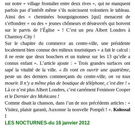
sur notre « village frontalier entre deux rives », qui ne manquent
parfois pas d’intérêt même s’ils noircissent volontiers le tableau.
Ainsi des « cheminées bourguignonnes [qui] menacent de
s’effondrer » ou des « jeunes chômeurs et désœuvrés qui boivent
sur le parvis de l’Église » ! C’est un peu Albert Londres à
Charmoy-City !
Sur le chapitre du commerce au centre-ville, une présidente
localement bien connue des milieux touristiques « a fait le calcul :
il ne reste que deux bouchers et un traiteur sur les 13 qu’elle a
connus enfant ». L’article ajoute : « Trois grandes surfaces ont
sapé la vitalité de la ville.
« Ils vont en ouvrir une quatrième
,
peste un des derniers commerçants du centre-ville,
on va tous
mourir. Il n’y a même plus de boutique de téléphone, c’est dire ! »
Là ce n’est plus Albert Londres, c’est carrément Fenimore Cooper
et le
Dernier des Mohicans !
Comme disait la chanson, dans l’un de nos précédents articles : «
Visitez, plaisir garanti, Auxonne la nouvelle Pompéi ! ».
Kolossal
!
LES NOCTURNES-du 16 janvier 2012