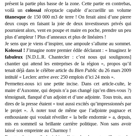
présent la partie plus basse de la zone. Cette partie en contrebas,
voilà un
colossal
réceptacle capable d’accueillir un volume
titanesque
de 150 000 m3 de terre ! On ferait ainsi d’une pierre
deux coups en faisant la joie de deux investisseurs privés qui
pourraient alors, vent en poupe et maire en poche, prendre un peu
plus d’ampleur ! Plus d’anneaux et plus de linéaires !
Je sens que je viens d’inspirer, une ampoule s’allume au sommet.
Kolossal !
J’imagine notre premier édile déclarant : « Imaginez le
fabuleux
[N.D.L.R. Chantecler : c’est nous qui soulignons]
chantier qui attend les entreprises de la région », propos qu’il
tenait déjà dans le célèbre article du
Bien Public
du 26 mars 2009
intitulé « Leclerc arrive avec 250 emplois d’ici 24 mois ».
Permettez-nous ici une petite incise. Dans cet article-culte, le
maire d’Auxonne, qui depuis n’a pas changé (qu’en dites-vous ?)
témoignait, flanqué d’un adjoint et d’une adjointe. Tous trois, aux
dires de la presse étaient « tout aussi excités qu’impressionnés par
le projet ». À noter tout de même que l’adjointe pugnace et
enthousiaste qui voulait réveiller « la belle endormie » a, depuis,
mis en sommeil sa brillante carrière politique. Non sans avoir
laissé son empreinte au Charmoy !