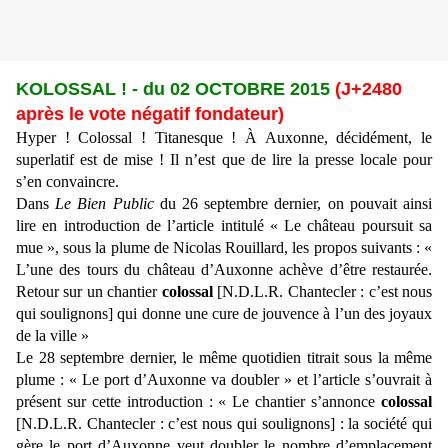
KOLOSSAL ! - du 02 OCTOBRE 2015
(J+2480
après le vote négatif fondateur)
Hyper ! Colossal ! Titanesque ! À Auxonne, décidément, le
superlatif est de mise ! Il n’est que de lire la presse locale pour
s’en convaincre.
Dans
Le Bien Public
du 26 septembre dernier, on pouvait ainsi
lire en introduction de l’article intitulé « Le château poursuit sa
mue », sous la plume de Nicolas Rouillard, les propos suivants : «
L’une des tours du château d’Auxonne achève d’être restaurée.
Retour sur un chantier
colossal
[N.D.L.R. Chantecler : c’est nous
qui soulignons] qui donne une cure de jouvence à l’un des joyaux
de la ville »
Le 28 septembre dernier, le même quotidien titrait sous la même
plume : « Le port d’Auxonne va doubler » et l’article s’ouvrait à
présent sur cette introduction : « Le chantier s’annonce
colossal
[N.D.L.R. Chantecler : c’est nous qui soulignons] : la société qui
gère le port d’Auxonne veut doubler le nombre d’emplacement