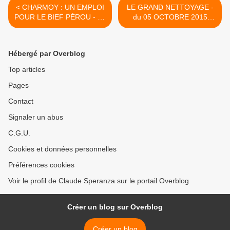
< CHARMOY : UN EMPLOI
LE GRAND NETTOYAGE -
POUR LE BIEF PÉROU - du
du 05 OCTOBRE 2015
30 SEPTEMBRE 2015
(J+2483 après le vote
(J+2478 après le vote
négatif fondateur) >
négatif fondateur)
Hébergé par Overblog
Top articles
Pages
Contact
Signaler un abus
C.G.U.
Cookies et données personnelles
Préférences cookies
Voir le profil de Claude Speranza sur le portail Overblog
Créer un blog sur Overblog
Créer un blog