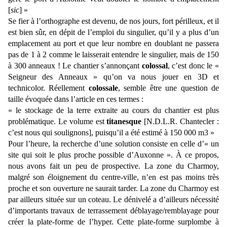
[
sic
] »
Se fier à l’orthographe est devenu, de nos jours, fort périlleux, et il
est bien sûr, en dépit de l’emploi du singulier, qu’il y a plus d’un
emplacement au port et que leur nombre en doublant ne passera
pas de 1 à 2 comme le laisserait entendre le singulier, mais de 150
à 300 anneaux ! Le chantier s’annonçant
colossal
, c’est donc le «
Seigneur des Anneaux » qu’on va nous jouer en 3D et
technicolor. Réellement
colossale
, semble être une question de
taille évoquée dans l’article en ces termes :
« le stockage de la terre extraite au cours du chantier est plus
problématique. Le volume est
titanesque
[N.D.L.R. Chantecler :
c’est nous qui soulignons], puisqu’il a été estimé à 150 000 m3 »
Pour l’heure, la recherche d’une solution consiste en celle d’« un
site qui soit le plus proche possible d’Auxonne ». À ce propos,
nous avons fait un peu de prospective. La zone du Charmoy,
malgré son éloignement du centre-ville, n’en est pas moins très
proche et son ouverture ne saurait tarder. La zone du Charmoy est
par ailleurs située sur un coteau. Le dénivelé a d’ailleurs nécessité
d’importants travaux de terrassement déblayage/remblayage pour
créer la plate-forme de l’hyper. Cette plate-forme surplombe à