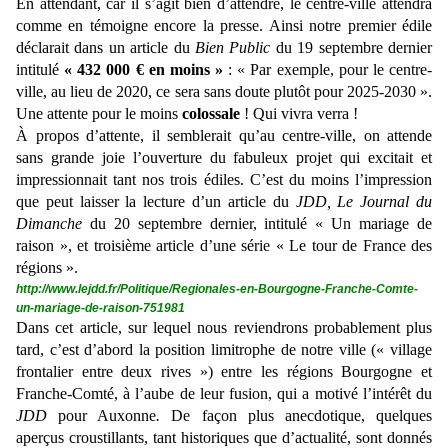
En attendant, car il s’agit bien d’attendre, le centre-ville attendra
comme en témoigne encore la presse. Ainsi notre premier édile
déclarait dans un article du
Bien Public
du 19 septembre dernier
intitulé
« 432 000 € en moins »
: « Par exemple, pour le centre-
ville, au lieu de 2020, ce sera sans doute plutôt pour 2025-2030 ».
Une attente pour le moins
colossale
! Qui vivra verra !
À propos d’attente, il semblerait qu’au centre-ville, on attende
sans grande joie l’ouverture du fabuleux projet qui excitait et
impressionnait tant nos trois édiles. C’est du moins l’impression
que peut laisser la lecture d’un article du
JDD, Le Journal du
Dimanche
du 20 septembre dernier, intitulé « Un mariage de
raison », et troisième article d’une série « Le tour de France des
régions ».
http://www.lejdd.fr/Politique/Regionales-en-Bourgogne-Franche-Comte-
un-mariage-de-raison-751981
Dans cet article, sur lequel nous reviendrons probablement plus
tard, c’est d’abord la position limitrophe de notre ville (« village
frontalier entre deux rives ») entre les régions Bourgogne et
Franche-Comté, à l’aube de leur fusion, qui a motivé l’intérêt du
JDD
pour Auxonne
.
De façon plus anecdotique, quelques
aperçus croustillants, tant historiques que d’actualité, sont donnés