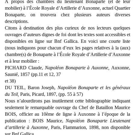
À
propos des chambres du lieutenant Bonaparte (et de leur
mobilier) à
l’
É
cole Royale d’Artillerie d’Auxonne, actuel Quartier
Bonaparte, on trouvera chez plusieurs auteurs diverses
descriptions.
Citons à destination des plus curieux de nos lecteurs quelques
ouvrages d’auteurs dignes de foi dont les textes sont accessibles et
disponibles en ligne sur Bnf Gallica. En voici une courte liste
(nous indiquons pour chacun d’eux les pages relatives à l
a (aux)
chambre(s) de Bonaparte à
l’
É
cole Royale d’Artillerie d’Auxonne
et à leur mobilier :
PICHARD Claude,
Napoléon Bonaparte à Auxonne,
Auxonne,
Saunié, 1857
(pp.11 et 12, 37
et 38)
DU TEIL, Baron Joseph,
Napoléon Bonaparte et les généraux
du Teil,
Paris, Picard, 1897,
(pp. 55 à 57)
Nous n’alourdirons pas inutilement cette bibliographie indiquant
seulement le remarquable ouvrage du Chef de Bataillon Maurice
BOIS, officier au 10ème de ligne à Auxonne à l’époque de la
publication : BOIS Maurice,
Napoléon Bonaparte Lieutenant
d’artillerie à Auxonne,
Paris,
Flammarion, 1898, non disponible
sur Bnf Gallica.