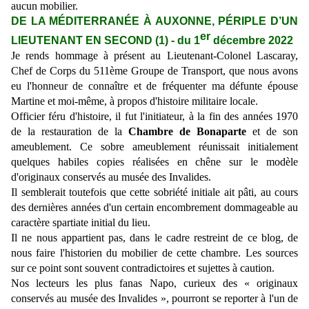
aucun mobilier.
DE LA MÉDITERRANÉE À AUXONNE, PÉRIPLE D’UN
er
LIEUTENANT EN SECOND (1)
- du 1
déc
embre
2022
Je rends hommage à présent au Lieutenant-Colonel Lascaray,
Chef de Corps du 511ème Groupe de Transport, que nous avons
eu l'honneur de connaître et de fréquenter ma défunte épouse
Martine et moi-même, à propos d'histoire militaire locale.
Officier féru d'histoire, il fut l'initiateur, à la fin des années 1970
de la restauration de la
Chambre de Bonaparte
et de son
ameublement. Ce sobre ameublement réunissait initialement
quelques habiles copies réalisées en chêne sur le modèle
d'originaux conservés au musée des Invalides.
Il semblerait toutefois que cette sobriété initiale ait pâti, au cours
des dernières années d'un certain encombrement dommageable au
caractère spartiate initial du lieu.
Il ne nous appartient pas, dans le cadre restreint de ce blog, de
nous faire l'historien du mobilier de cette chambre. Les sources
sur ce point sont souvent contradictoires et sujettes à caution.
Nos lecteurs les plus fanas Napo, curieux des « originaux
conservés au musée des Invalides », pourront se reporter à l'un de