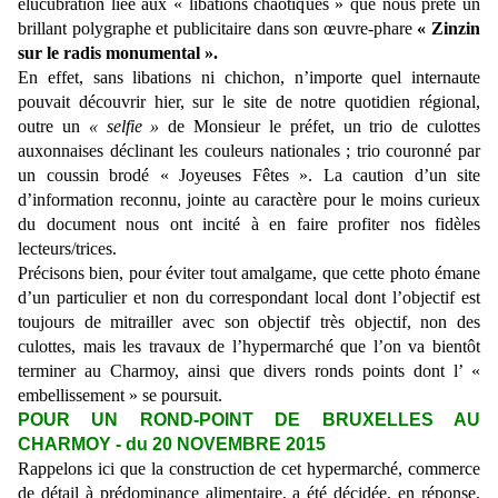
élucubration liée aux « libations chaotiques » que nous prête un
brillant polygraphe et publicitaire dans son œuvre-phare
« Zinzin
sur le radis monumental ».
En effet, sans libations ni chichon, n’importe quel internaute
pouvait découvrir hier, sur le site de notre quotidien régional,
outre un
« selfie »
de Monsieur le préfet, un trio de culottes
auxonnaises déclinant les couleurs nationales ; trio couronné par
un coussin brodé « Joyeuses Fêtes ». La caution d’un site
d’information reconnu, jointe au caractère pour le moins curieux
du document nous ont incité à en faire profiter nos fidèles
lecteurs/trices.
Précisons bien, pour éviter tout amalgame, que cette photo émane
d’un particulier et non du correspondant local dont l’objectif est
toujours de mitrailler avec son objectif très objectif, non des
culottes, mais les travaux de l’hypermarché que l’on va bientôt
terminer au Charmoy, ainsi que divers ronds points dont l’ «
embellissement » se poursuit.
POUR UN ROND-POINT DE BRUXELLES AU
CHARMOY - du 20 NOVEMBRE 2015
Rappelons ici que la construction de cet hypermarché, commerce
de détail à prédominance alimentaire, a été décidée, en réponse,