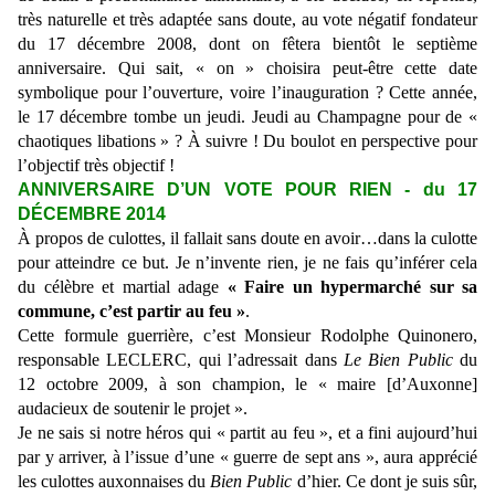
très naturelle et très adaptée sans doute, au vote négatif fondateur
du 17 décembre 2008, dont on fêtera bientôt le septième
anniversaire. Qui sait, « on » choisira peut-être cette date
symbolique pour l’ouverture, voire l’inauguration ? Cette année,
le 17 décembre tombe un jeudi. Jeudi au Champagne pour de «
chaotiques libations » ? À suivre ! Du boulot en perspective pour
l’objectif très objectif !
ANNIVERSAIRE D’UN VOTE POUR RIEN - du 17
DÉCEMBRE 2014
À propos de culottes, il fallait sans doute en avoir…dans la culotte
pour atteindre ce but. Je n’invente rien, je ne fais qu’inférer cela
du célèbre et martial adage
«
Faire un hypermarché sur sa
commune, c’est partir au feu »
.
Cette formule guerrière, c’est Monsieur Rodolphe Quinonero,
responsable LECLERC, qui l’adressait dans
Le Bien Public
du
12 octobre 2009, à son champion, le « maire [d’Auxonne]
audacieux de soutenir le projet ».
Je ne sais si notre héros qui « partit au feu », et a fini aujourd’hui
par y arriver, à l’issue d’une « guerre de sept ans », aura apprécié
les culottes auxonnaises du
Bien Public
d’hier. Ce dont je suis sûr,