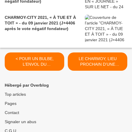
négatif fondateur)
CHARMOY-CITY 2021, « À TUE ET À
TOIT » - du 09 janvier 2021 (J+4406
après le vote négatif fondateur)
< POUR UN BULBE,
LE CHARMOY, LIEU
L’ENVOL DU
PROCHAIN D’UNE
NOUVELLISME DU PLEIN
PERFORMANCE DU
AIR VERS PUSEY - du 26
NOUVELLISME DE
NOVEMBRE 2015 (J+2535
L’ENROBÉ ? - du 30
Hébergé par Overblog
après le vote négatif
NOVEMBRE 2015 (J+2539
fondateur)
après le vote négatif
Top articles
fondateur) >
Pages
Contact
Signaler un abus
C.G.U.