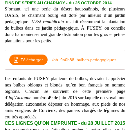
FINS DE SÉRIES AU CHARMOY - du 25 OCTOBRE 2014
S’ornant, tel une perle du désert haut-saônois, de plusieurs
OASIS, le charmant bourg est doté par ailleurs d’un jardin
pédagogique.
L’Est républicain
relatait récemment la plantation
de bulbes dans ce jardin pédagogique. À PUSEY, on concilie
donc harmonieusement grande distribution pour les gros et petites
plantations pour les petits.
Télécharger
/ob_9a0b88_bulbes-pedagogiques-a-pusey-er-2015
Les enfants de PUSEY planteurs de bulbes, devraient apprécier
nos bulbes oblongs et blonds, qu’en bon français on nomme
oignons. Chacun se souvient de cette première page
d’
Inf’Auxonne
numéro 49 de juin 2015 sur laquelle on voyait une
délégation auxonnaise déposer en hommage, aux pieds de nos
amis vosgiens de Corcieux, des paniers chargés de légumes du
cru très appréciés.
CES LIGNES QU’ON EMPRUNTE - du 28 JUILLET 2015
En reconnaissance de l’attention portée à notre ville par la