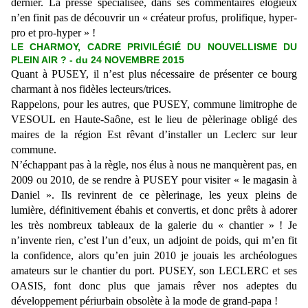
dernier. La presse spécialisée, dans ses commentaires élogieux
n’en finit pas de découvrir un « créateur profus, prolifique, hyper-
pro et pro-hyper » !
LE CHARMOY, CADRE PRIVILÉGIÉ DU NOUVELLISME DU
PLEIN AIR ? - du 24 NOVEMBRE 2015
Quant à PUSEY, il n’est plus nécessaire de présenter ce bourg
charmant à nos fidèles lecteurs/trices.
Rappelons, pour les autres, que PUSEY, commune limitrophe de
VESOUL en Haute-Saône, est le lieu de pèlerinage obligé des
maires de la région Est rêvant d’installer un Leclerc sur leur
commune.
N’échappant pas à la règle, nos élus à nous ne manquèrent pas, en
2009 ou 2010, de se rendre à PUSEY pour visiter « le magasin à
Daniel ». Ils revinrent de ce pèlerinage, les yeux pleins de
lumière, définitivement ébahis et convertis, et donc prêts à adorer
les très nombreux tableaux de la galerie du « chantier » ! Je
n’invente rien, c’est l’un d’eux, un adjoint de poids, qui m’en fit
la confidence, alors qu’en juin 2010 je jouais les archéologues
amateurs sur le chantier du port. PUSEY, son LECLERC et ses
OASIS, font donc plus que jamais rêver nos adeptes du
développement périurbain obsolète à la mode de grand-papa !