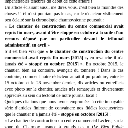
impénétrables ténèbres du début de cette affaire !
Un article éclairant aussi, me direz-vous, c’est bien la moindre des
choses ! Tel n’est pourtant pas le cas, car le rédacteur visiblement
peu éclairé sur la chronologie charmoysienne poursuit :
« Le chantier de construction du centre commercial avait
repris fin mars, avant d’être stoppé en octobre à la suite d’un
recours déposé par un particulier devant le tribunal
administratif, en avril »
S’il est bien vrai que
« le chantier de construction du centre
commercial avait repris fin mars [2015] »,
en revanche il n’a
jamais été «
stoppé en octobre [2015] »
. En octobre 2015, le
chantier, bien au contraire, avançait du tonnerre ! Dans le cas
contraire, comment notre rédacteur aurait-il pu produire, entre le
15 octobre et le 28 novembre dernier, dix articles ou entrefilets
avec photo sur le chantier, articles très remarqués et diversement
appréciés au sein du lectorat de notre journal local !
Quelques citations que nous avons empruntées à cette impayable
série d’articles finiront de convaincre nos fidèles lecteurs/trices
que le chantier n’a jamais été «
stoppé en octobre [2015]
:
« Le chantier de construction du centre commercial Leclerc, sur la
zone du Charmoy, avance à grands pas » (
Le Bien Public