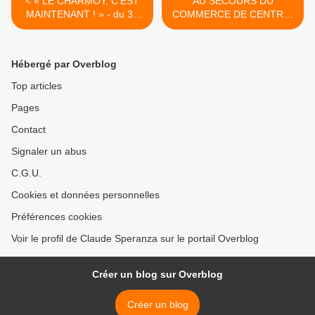
< « LE CHARMOY, C’EST
AU SECOURS DU
MAINTENANT ! » - du 30
COMMERCE DE CENTRE-
DÉCEMBRE 2015 (J+2569
VILLE ? - du 04 JANVIER
après le vote négatif
2016 (J+2574 après le vote
fondateur)
négatif fondateur) >
Hébergé par Overblog
Top articles
Pages
Contact
Signaler un abus
C.G.U.
Cookies et données personnelles
Préférences cookies
Voir le profil de Claude Speranza sur le portail Overblog
Créer un blog sur Overblog
Créer un blog