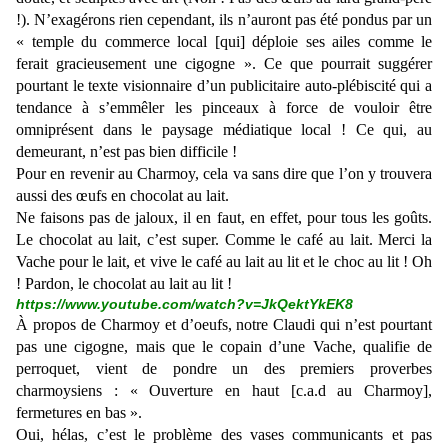
!). N’exagérons rien cependant, ils n’auront pas été pondus par un
« temple du commerce local [qui] déploie ses ailes comme le
ferait gracieusement une cigogne ». Ce que pourrait suggérer
pourtant le texte visionnaire d’un publicitaire auto-plébiscité qui a
tendance à s’emmêler les pinceaux à force de vouloir être
omniprésent dans le paysage médiatique local ! Ce qui, au
demeurant, n’est pas bien difficile !
Pour en revenir au Charmoy, cela va sans dire que l’on y trouvera
aussi des œufs en chocolat au lait.
Ne faisons pas de jaloux, il en faut, en effet, pour tous les goûts.
Le chocolat au lait, c’est super. Comme le café au lait. Merci la
Vache pour le lait, et vive le café au lait au lit et le choc au lit ! Oh
! Pardon, le chocolat au lait au lit !
https://www.youtube.com/watch?v=JkQektYkEK8
À propos de Charmoy et d’oeufs, notre Claudi qui n’est pourtant
pas une cigogne, mais que le copain d’une Vache, qualifie de
perroquet, vient de pondre un des premiers proverbes
charmoysiens : « Ouverture en haut [c.a.d au Charmoy],
fermetures en bas ».
Oui, hélas, c’est le problème des vases communicants et pas