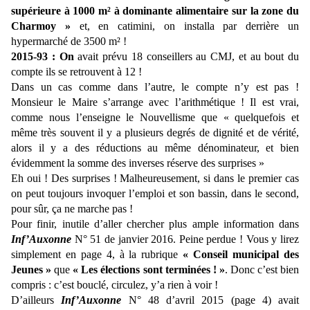
supérieure à 1000 m² à dominante alimentaire sur la zone du
Charmoy »
et, en catimini, on installa par derrière un
hypermarché de 3500 m² !
2015-93 : On
avait prévu 18 conseillers au CMJ, et au bout du
compte ils se retrouvent à 12 !
Dans un cas comme dans l’autre, le compte n’y est pas !
Monsieur le Maire s’arrange avec l’arithmétique ! Il est vrai,
comme nous l’enseigne le Nouvellisme que « quelquefois et
même très souvent il y a plusieurs degrés de dignité et de vérité,
alors il y a des réductions au même dénominateur, et bien
évidemment la somme des inverses réserve des surprises »
Eh oui ! Des surprises ! Malheureusement, si dans le premier cas
on peut toujours invoquer l’emploi et son bassin, dans le second,
pour sûr, ça ne marche pas !
Pour finir, inutile d’aller chercher plus ample information dans
Inf’Auxonne
N° 51 de janvier 2016. Peine perdue ! Vous y lirez
simplement en page 4, à la rubrique
« Conseil municipal des
Jeunes »
que
« Les élections sont terminées ! »
. Donc c’est bien
compris : c’est bouclé, circulez, y’a rien à voir !
D’ailleurs
Inf’Auxonne
N° 48 d’avril 2015 (page 4) avait