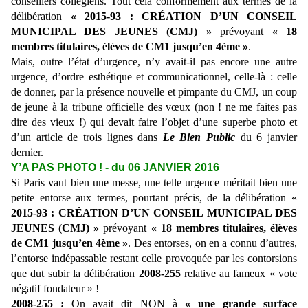
conseillers collégiens. Tout cela conformément aux termes de la
délibération
« 2015-93 : CRÉATION D’UN CONSEIL
MUNICIPAL DES JEUNES (CMJ) »
prévoyant
« 18
membres titulaires, élèves de CM1 jusqu’en 4ème »
.
Mais, outre l’état d’urgence, n’y avait-il pas encore une autre
urgence, d’ordre esthétique et communicationnel, celle-là : celle
de donner, par la présence nouvelle et pimpante du CMJ, un coup
de jeune à la tribune officielle des vœux (non ! ne me faites pas
dire des vieux !) qui devait faire l’objet d’une superbe photo et
d’un article de trois lignes dans
Le Bien Public
du 6 janvier
dernier.
Y’A PAS PHOTO ! - du 06 JANVIER 2016
Si Paris vaut bien une messe, une telle urgence méritait bien une
petite entorse aux termes, pourtant précis, de la délibération «
2015-93 : CRÉATION D’UN CONSEIL MUNICIPAL DES
JEUNES (CMJ) »
prévoyant
« 18 membres titulaires, élèves
de CM1 jusqu’en 4ème »
. Des entorses, on en a connu d’autres,
l’entorse indépassable restant celle provoquée par les contorsions
que dut subir la délibération
2008-255
relative au fameux « vote
négatif fondateur » !
2008-255 :
On avait dit NON à
« une grande surface