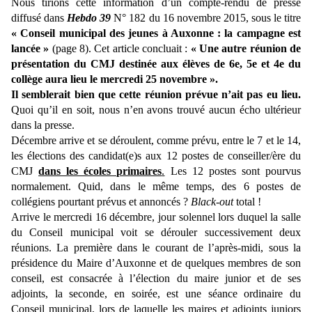
Nous tirions cette information d’un compte-rendu de presse
diffusé dans
Hebdo 39
N° 182 du 16 novembre 2015, sous le titre
« Conseil municipal des jeunes à Auxonne : la campagne est
lancée »
(page 8). Cet article concluait :
« Une autre réunion de
présentation du CMJ destinée aux élèves de 6e, 5e et 4e du
collège aura lieu le mercredi 25 novembre ».
Il semblerait bien que cette réunion prévue n’ait pas eu lieu.
Quoi qu’il en soit, nous n’en avons trouvé aucun écho ultérieur
dans la presse.
Décembre arrive et se déroulent, comme prévu, entre le 7 et le 14,
les élections des candidat(e)s aux 12 postes de conseiller/ère du
CMJ
dans les écoles primaires
.
Les 12 postes sont pourvus
normalement. Quid, dans le même temps, des 6 postes de
collégiens pourtant prévus et annoncés ?
Black-out
total !
Arrive le mercredi 16 décembre, jour solennel lors duquel la salle
du Conseil municipal voit se dérouler successivement deux
réunions. La première dans le courant de l’après-midi, sous la
présidence du Maire d’Auxonne et de quelques membres de son
conseil, est consacrée à l’élection du maire junior et de ses
adjoints, la seconde, en soirée, est une séance ordinaire du
Conseil municipal, lors de laquelle les maires et adjoints juniors