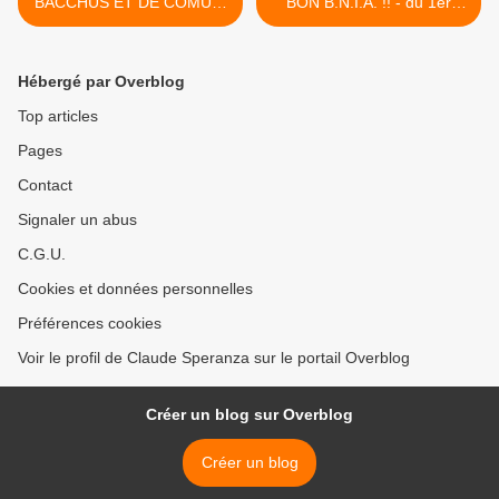
BACCHUS ET DE COMUS,
BON B.N.I.A. !! - du 1er
PLACE AU FAST ! - du 28
FÉVRIER 2016 (J+2602
JANVIER 2016 (J+2598
après le vote négatif
après le vote négatif
fondateur) >
Hébergé par Overblog
fondateur)
Top articles
Pages
Contact
Signaler un abus
C.G.U.
Cookies et données personnelles
Préférences cookies
Voir le profil de Claude Speranza sur le portail Overblog
Créer un blog sur Overblog
Créer un blog