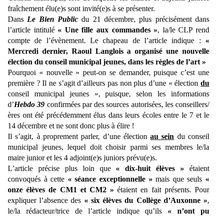
fraîchement élu(e)s sont invité(e)s à se présenter.
Dans
Le Bien Public
du 21 décembre, plus précisément dans
l’article intitulé
« Une fille aux commandes »
, la/le CLP rend
compte de l’évènement. Le chapeau de l’article indique :
«
Mercredi dernier, Raoul Langlois a organisé une nouvelle
élection du conseil municipal jeunes, dans les règles de l’art »
Pourquoi « nouvelle » peut-on se demander, puisque c’est une
première ? Il ne s’agit d’ailleurs pas non plus d’une « élection
du
conseil municipal jeunes », puisque, selon les informations
d’
Hebdo 39
confirmées par des sources autorisées, les conseillers/
ères ont été précédemment élus dans leurs écoles entre le 7 et le
14 décembre et ne sont donc plus à élire !
Il s’agit, à proprement parler, d’une élection
au sein
du conseil
municipal jeunes, lequel doit choisir parmi ses membres le/la
maire junior et les 4 adjoint(e)s juniors prévu(e)s.
L’article précise plus loin que
« dix-huit élèves »
étaient
convoqués à cette
« séance exceptionnelle »
mais que seuls
«
onze élèves de CM1 et CM2 »
étaient en fait présents. Pour
expliquer l’absence des
« six élèves du Collège d’Auxonne »
,
le/la rédacteur/trice de l’article indique qu’ils
« n’ont pu