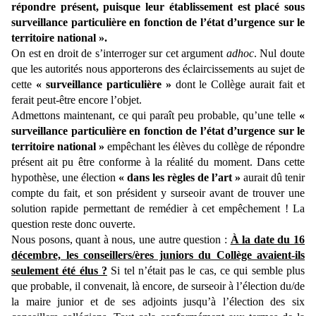
répondre présent, puisque leur établissement est placé sous
surveillance particulière en fonction de l’état d’urgence sur le
territoire national ».
On est en droit de s’interroger sur cet argument
adhoc
. Nul doute
que les autorités nous apporterons des éclaircissements au sujet de
cette
« surveillance particulière »
dont le Collège aurait fait et
ferait peut-être encore l’objet.
Admettons maintenant, ce qui paraît peu probable, qu’une telle
«
surveillance particulière en fonction de l’état d’urgence sur le
territoire national »
empêchant les élèves du collège de répondre
présent ait pu être conforme à la réalité du moment. Dans cette
hypothèse, une élection
« dans les règles de l’art »
aurait dû tenir
compte du fait, et son président y surseoir avant de trouver une
solution rapide permettant de remédier à cet empêchement ! La
question reste donc ouverte.
Nous posons, quant à nous, une autre question :
À la date du 16
décembre, les conseillers/ères juniors du Collège avaient-ils
seulement été élus ?
Si tel n’était pas le cas, ce qui semble plus
que probable, il convenait, là encore, de surseoir à l’élection du/de
la maire junior et de ses adjoints jusqu’à l’élection des six