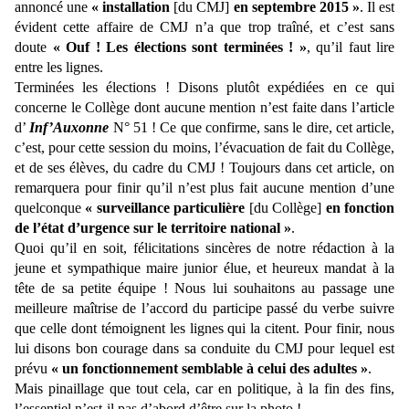
annoncé une
« installation
[du CMJ]
en septembre 2015 »
. Il est
évident cette affaire de CMJ n’a que trop traîné, et c’est sans
doute
« Ouf ! Les élections sont terminées ! »
, qu’il faut lire
entre les lignes.
Terminées les élections ! Disons plutôt expédiées en ce qui
concerne le Collège dont aucune mention n’est faite dans l’article
d’
Inf’Auxonne
N° 51 ! Ce que confirme, sans le dire, cet article,
c’est, pour cette session du moins, l’évacuation de fait du Collège,
et de ses élèves, du cadre du CMJ ! Toujours dans cet article, on
remarquera pour finir qu’il n’est plus fait aucune mention d’une
quelconque
« surveillance particulière
[du Collège]
en fonction
de l’état d’urgence sur le territoire national »
.
Quoi qu’il en soit, félicitations sincères de notre rédaction à la
jeune et sympathique maire junior élue, et heureux mandat à la
tête de sa petite équipe ! Nous lui souhaitons au passage une
meilleure maîtrise de l’accord du participe passé du verbe suivre
que celle dont témoignent les lignes qui la citent. Pour finir, nous
lui disons bon courage dans sa conduite du CMJ pour lequel est
prévu
« un fonctionnement semblable à celui des adultes »
.
Mais pinaillage que tout cela, car en politique, à la fin des fins,
l’essentiel n’est-il pas d’abord d’être sur la photo !