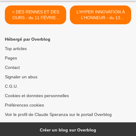
< DES RENNES ET DES
L’HYPER INNOVATION À
OURS - du 11 FÉVRIER
L’HONNEUR - du 13
2016 (J+2612 après le vote
FÉVRIER 2016 (J+2614
négatif fondateur)
après le vote négatif
fondateur) >
Hébergé par Overblog
Top articles
Pages
Contact
Signaler un abus
C.G.U.
Cookies et données personnelles
Préférences cookies
Voir le profil de Claude Speranza sur le portail Overblog
Créer un blog sur Overblog