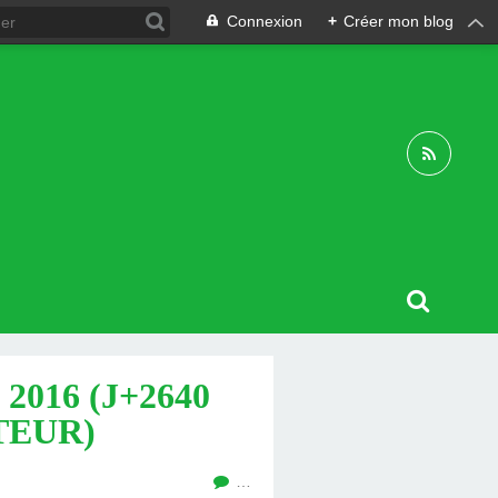
Connexion
+
Créer mon blog
016 (J+2640
TEUR)
…