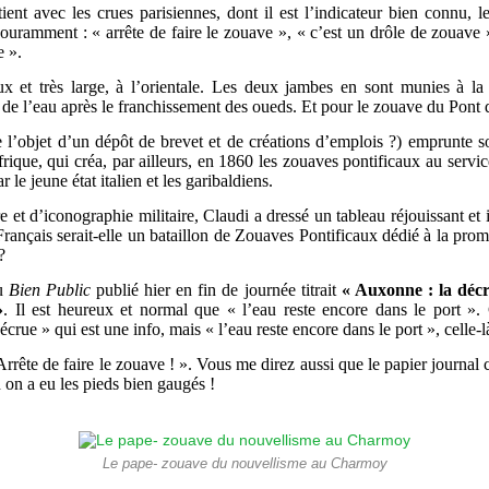
ient avec les crues parisiennes, dont il est l’indicateur bien connu,
couramment : « arrête de faire le zouave », « c’est un drôle de zouave 
e ».
x et très large, à l’orientale. Les deux jambes en sont munies à la
 de l’eau après le franchissement des oueds. Et pour le zouave du Pont d
ue l’objet d’un dépôt de brevet et de créations d’emplois ?) emprunte
ique, qui créa, par ailleurs, en 1860 les zouaves pontificaux au servic
 le jeune état italien et les garibaldiens.
e et d’iconographie militaire, Claudi a dressé un tableau réjouissant e
 Français serait-elle un bataillon de Zouaves Pontificaux dédié à la pr
?
du
Bien Public
publié hier en fin de journée titrait
« Auxonne : la déc
»
. Il est heureux et normal que « l’eau reste encore dans le port »
écrue » qui est une info, mais « l’eau reste encore dans le port », celle-
Arrête de faire le zouave ! ». Vous me direz aussi que le papier journal c
d on a eu les pieds bien gaugés !
Le pape- zouave du nouvellisme au Charmoy