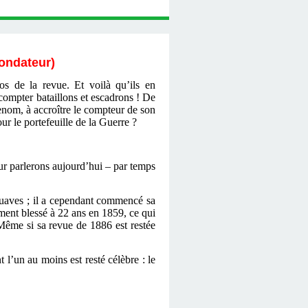
fondateur)
ros de la revue. Et voilà qu’ils en
 compter bataillons et escadrons ! De
 renom, à accroître le compteur de son
ur le portefeuille de la Guerre ?
r parlerons aujourd’hui ‒ par temps
zouaves ; il a cependant commencé sa
èvement blessé à 22 ans en 1859, ce qui
 Même si sa revue de 1886 est restée
t l’un au moins est resté célèbre : le