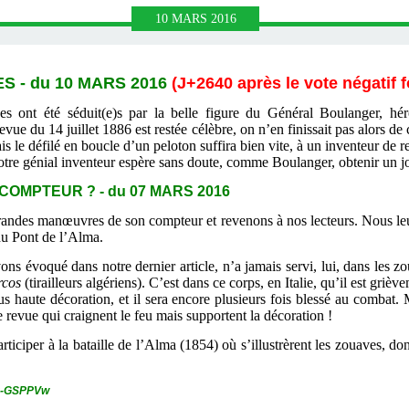
10
MARS
2016
S - du 10 MARS 2016
(J+2640 après le vote négatif 
ces ont été séduit(e)s par la belle figure du Général Boulanger, hé
evue du 14 juillet 1886 est restée célèbre, on n’en finissait pas alors de
ais le défilé en boucle d’un peloton suffira bien vite, à un inventeur de
Notre génial inventeur espère sans doute, comme Boulanger, obtenir un jo
COMPTEUR ? - du 07 MARS 2016
grandes manœuvres de son compteur et revenons à nos lecteurs. Nous leu
du Pont de l’Alma.
s évoqué dans notre dernier article, n’a jamais servi, lui, dans les 
rcos
(tirailleurs algériens). C’est dans ce corps, en Italie, qu’il est gri
lus haute décoration, et il sera encore plusieurs fois blessé au combat.
de revue qui craignent le feu mais supportent la décoration !
articiper à la bataille de l’Alma (1854) où s’illustrèrent les zouaves, don
qk-GSPPVw