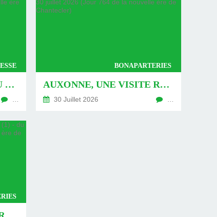
ESSE
BONAPARTERIES
AUXONNE : « DÉFIS » AU PIED DU MUR - DU 04 AOÛT 2026 (JOUR 771 DE LA NOUVELLE ÈRE DE CHANTECLER)
AUXONNE, UNE VISITE REVISITÉE (2) - DU 30 JUILLET 2026 (JOUR 764 DE LA NOUVELLE ÈRE DE CHANTECLER)
…
30 Juillet 2026
…
RIES
AUXONNE, UNE VISITE REVISITÉE (1) - DU 26 JUILLET 2026 (JOUR 762 DE LA NOUVELLE ÈRE DE CHANTECLER)