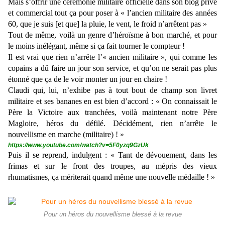
Mais s’offrir une cérémonie militaire officielle dans son blog privé
et commercial tout ça pour poser à « l’ancien militaire des années
60, que je suis [et que] la pluie, le vent, le froid n’arrêtent pas »
Tout de même, voilà un genre d’héroïsme à bon marché, et pour
le moins inélégant, même si ça fait tourner le compteur !
Il est vrai que rien n’arrête l’« ancien militaire », qui comme les
copains a dû faire un jour son service, et qu’on ne serait pas plus
étonné que ça de le voir monter un jour en chaire !
Claudi qui, lui, n’exhibe pas à tout bout de champ son livret
militaire et ses bananes en est bien d’accord : « On connaissait le
Père la Victoire aux tranchées, voilà maintenant notre Père
Magloire, héros du défilé. Décidément, rien n’arrête le
nouvellisme en marche (militaire) ! »
https://www.youtube.com/watch?v=5F0yzq9GzUk
Puis il se reprend, indulgent : « Tant de dévouement, dans les
frimas et sur le front des troupes, au mépris des vieux
rhumatismes, ça mériterait quand même une nouvelle médaille ! »
Pour un héros du nouvellisme blessé à la revue