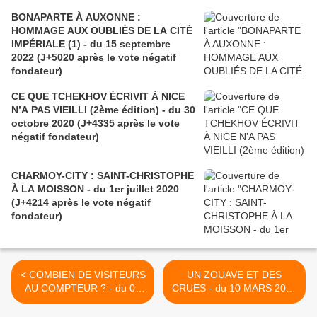
BONAPARTE À AUXONNE :
HOMMAGE AUX OUBLIÉS DE LA CITÉ
IMPÉRIALE (1) - du 15 septembre
2022 (J+5020 après le vote négatif
fondateur)
CE QUE TCHEKHOV ÉCRIVIT À NICE
N’A PAS VIEILLI (2ème édition) - du 30
octobre 2020 (J+4335 après le vote
négatif fondateur)
CHARMOY-CITY : SAINT-CHRISTOPHE
À LA MOISSON - du 1er juillet 2020
(J+4214 après le vote négatif
fondateur)
< COMBIEN DE VISITEURS
UN ZOUAVE ET DES
AU COMPTEUR ? - du 07
CRUES - du 10 MARS 2016
MARS 2016 (J+2637 après
(J+2640 après le vote
le vote négatif fondateur)
négatif fondateur) >