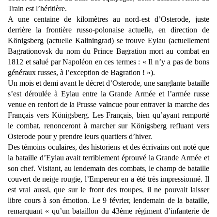
Train est l’héritière.
A une centaine de kilomètres au nord-est d’Osterode, juste
derrière la frontière russo-polonaise actuelle, en direction de
Königsberg (actuelle Kaliningrad) se trouve Eylau (actuellement
Bagrationovsk du nom du Prince Bagration mort au combat en
1812 et salué par Napoléon en ces termes : « Il n’y a pas de bons
généraux russes, à l’exception de Bagration ! »).
Un mois et demi avant le décret d’Osterode, une sanglante bataille
s’est déroulée à Eylau entre la Grande Armée et l’armée russe
venue en renfort de la Prusse vaincue pour entraver la marche des
Français vers Königsberg. Les Français, bien qu’ayant remporté
le combat, renonceront à marcher sur Königsberg refluant vers
Osterode pour y prendre leurs quartiers d’hiver.
Des témoins oculaires, des historiens et des écrivains ont noté que
la bataille d’Eylau avait terriblement éprouvé la Grande Armée et
son chef. Visitant, au lendemain des combats, le champ de bataille
couvert de neige rougie, l’Empereur en a été très impressionné. Il
est vrai aussi, que sur le front des troupes, il ne pouvait laisser
libre cours à son émotion. Le 9 février, lendemain de la bataille,
remarquant « qu’un bataillon du 43ème régiment d’infanterie de