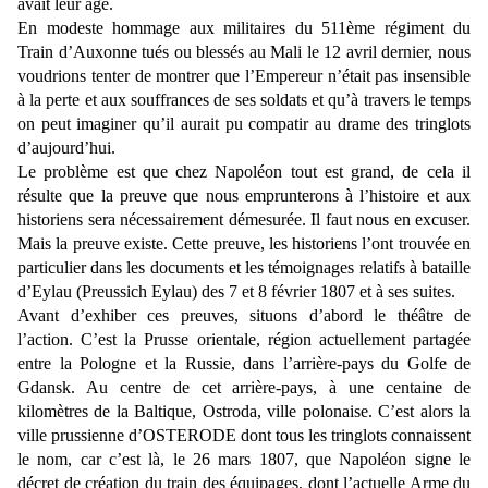
avait leur âge.
En modeste hommage aux militaires du 511ème régiment du
Train d’Auxonne tués ou blessés au Mali le 12 avril dernier, nous
voudrions tenter de montrer que l’Empereur n’était pas insensible
à la perte et aux souffrances de ses soldats et qu’à travers le temps
on peut imaginer qu’il aurait pu compatir au drame des tringlots
d’aujourd’hui.
Le problème est que chez Napoléon tout est grand, de cela il
résulte que la preuve que nous emprunterons à l’histoire et aux
historiens sera nécessairement démesurée. Il faut nous en excuser.
Mais la preuve existe. Cette preuve, les historiens l’ont trouvée en
particulier dans les documents et les témoignages relatifs à bataille
d’Eylau (Preussich Eylau) des 7 et 8 février 1807 et à ses suites.
Avant d’exhiber ces preuves, situons d’abord le théâtre de
l’action. C’est la Prusse orientale, région actuellement partagée
entre la Pologne et la Russie, dans l’arrière-pays du Golfe de
Gdansk. Au centre de cet arrière-pays, à une centaine de
kilomètres de la Baltique, Ostroda, ville polonaise. C’est alors la
ville prussienne d’OSTERODE dont tous les tringlots connaissent
le nom, car c’est là, le 26 mars 1807, que Napoléon signe le
décret de création du train des équipages, dont l’actuelle Arme du