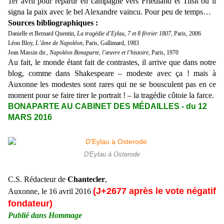
1er avril pour repartir en campagne vers Friedland et Tilsit où il
signa la paix avec le bel Alexandre vaincu. Pour peu de temps…
Sources bibliographiques :
Danielle et Bernard Quentin,
La tragédie d’Eylau, 7 et 8 février 1807
, Paris, 2006
Léon Bloy,
L’âme de Napoléon
, Paris, Gallimard, 1983
Jean Massin dir.,
Napoléon Bonaparte, l’œuvre et l’histoire
, Paris, 1970
Au fait, le monde étant fait de contrastes, il arrive que dans notre
blog, comme dans Shakespeare – modeste avec ça ! mais à
Auxonne les modestes sont rares qui ne se bousculent pas en ce
moment pour se faire tirer le portrait ! – la tragédie côtoie la farce.
BONAPARTE AU CABINET DES MÉDAILLES - du 12
MARS 2016
D'Eylau à Osterode
C.S. Rédacteur de
Chantecler
,
(J+2677 après le vote négatif
Auxonne, le 16 avril 2016
fondateur)
Publié dans Hommage