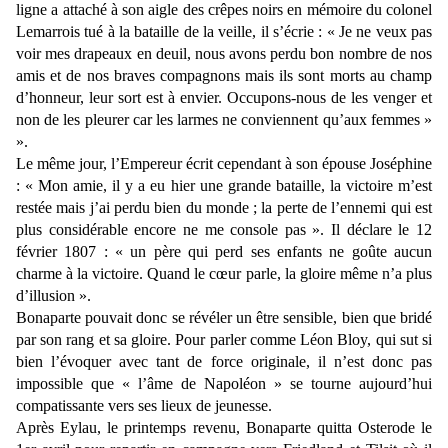
ligne a attaché à son aigle des crêpes noirs en mémoire du colonel
Lemarrois tué à la bataille de la veille, il s’écrie : « Je ne veux pas
voir mes drapeaux en deuil, nous avons perdu bon nombre de nos
amis et de nos braves compagnons mais ils sont morts au champ
d’honneur, leur sort est à envier. Occupons-nous de les venger et
non de les pleurer car les larmes ne conviennent qu’aux femmes »
».
Le même jour, l’Empereur écrit cependant à son épouse Joséphine
: « Mon amie, il y a eu hier une grande bataille, la victoire m’est
restée mais j’ai perdu bien du monde ; la perte de l’ennemi qui est
plus considérable encore ne me console pas ». Il déclare le 12
février 1807 : « un père qui perd ses enfants ne goûte aucun
charme à la victoire. Quand le cœur parle, la gloire même n’a plus
d’illusion ».
Bonaparte pouvait donc se révéler un être sensible, bien que bridé
par son rang et sa gloire. Pour parler comme Léon Bloy, qui sut si
bien l’évoquer avec tant de force originale, il n’est donc pas
impossible que « l’âme de Napoléon » se tourne aujourd’hui
compatissante vers ses lieux de jeunesse.
Après Eylau, le printemps revenu, Bonaparte quitta Osterode le