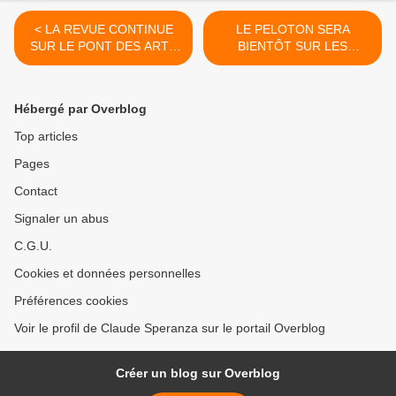
< LA REVUE CONTINUE
LE PELOTON SERA
SUR LE PONT DES ARTS
BIENTÔT SUR LES
(5) - du 06 AVRIL 2016
GENOUX ! - du 10 AVRIL
(J+2667 après le vote
2016 (J+2671 après le vote
négatif fondateur)
négatif fondateur) >
Hébergé par Overblog
Top articles
Pages
Contact
Signaler un abus
C.G.U.
Cookies et données personnelles
Préférences cookies
Voir le profil de Claude Speranza sur le portail Overblog
Créer un blog sur Overblog