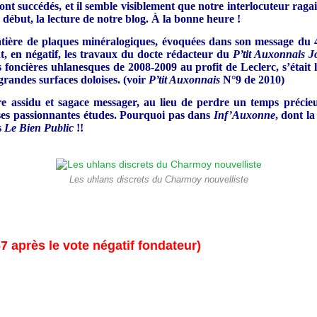
ont succédés, et il semble visiblement que notre interlocuteur ragai
 début, la lecture de notre blog. À la bonne heure !
atière de plaques minéralogiques, évoquées dans son message du 
nt, en négatif, les travaux du docte rédacteur du
P’tit Auxonnais 
 foncières uhlanesques de 2008-2009 au profit de Leclerc, s’était l
randes surfaces doloises. (voir
P’tit Auxonnais
N°9 de 2010)
assidu et sagace messager, au lieu de perdre un temps précieu
ses passionnantes études. Pourquoi pas dans
Inf’Auxonne
, dont la
s
Le Bien Public
!!
Les uhlans discrets du Charmoy nouvelliste
7 après le vote négatif fondateur)