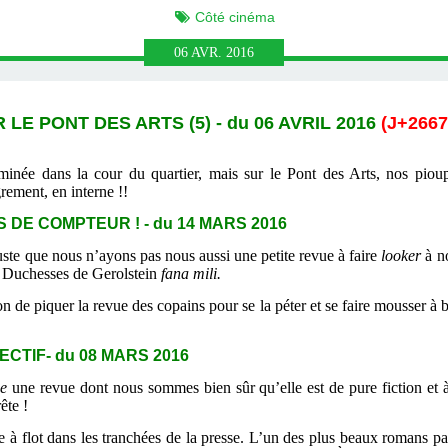
Côté cinéma
06
AVR.
2016
LE PONT DES ARTS (5) - du 06 AVRIL 2016
(
J+2667 
inée dans la cour du quartier, mais sur le Pont des Arts, nos pioup
rement, en interne !!
 DE COMPTEUR ! - du 14 MARS 2016
uste que nous n’ayons pas nous aussi une petite revue à faire
looker
à no
es Duchesses de Gerolstein
fana mili.
n de piquer la revue des copains pour se la péter et se faire mousser à
CTIF- du 08 MARS 2016
e
une revue dont nous sommes bien sûr qu’elle est de pure fiction et à
ête !
e à flot dans les tranchées de la presse. L’un des plus beaux romans pac