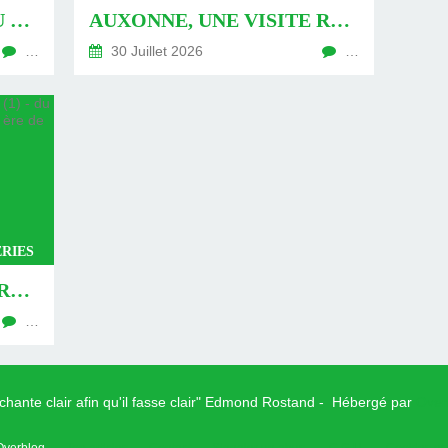
AUXONNE : « DÉFIS » AU PIED DU MUR - DU 04 AOÛT 2026 (JOUR 771 DE LA NOUVELLE ÈRE DE CHANTECLER)
AUXONNE, UNE VISITE REVISITÉE (2) - DU 30 JUILLET 2026 (JOUR 764 DE LA NOUVELLE ÈRE DE CHANTECLER)
…
30 Juillet 2026
…
RIES
AUXONNE, UNE VISITE REVISITÉE (1) - DU 26 JUILLET 2026 (JOUR 762 DE LA NOUVELLE ÈRE DE CHANTECLER)
…
 chante clair afin qu'il fasse clair" Edmond Rostand - Hébergé par
Over