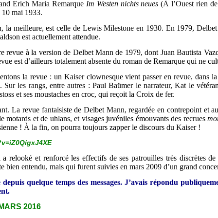
lemand Erich Maria Remarque
Im Westen nichts neues
(À l’Ouest rien d
le 10 mai 1933.
n, la meilleure, est celle de Lewis Milestone en 1930. En 1979, Delbet
ldson est actuellement attendue.
e revue à la version de Delbet Mann de 1979, dont Juan Bautista Vaz
revue est d’ailleurs totalement absente du roman de Remarque qui ne cult
entons la revue : un Kaiser clownesque vient passer en revue, dans la
. Sur les rangs, entre autres : Paul Baümer le narrateur, Kat le vétéran
toss et ses moustaches en croc, qui reçoit la Croix de fer.
ant. La revue fantaisiste de Delbet Mann, regardée en contrepoint et 
 de motards et de uhlans, et visages juvéniles émouvants des recrues
mor
ienne ! À la fin, on pourra toujours zapper le discours du Kaiser !
?v=iZ0QigxJ4XE
 relooké et renforcé les effectifs de ses patrouilles très discrètes
tte bien entendu, mais qui furent suivies en mars 2009 d’un grand concer
ie depuis quelque temps des messages. J’avais répondu publiqueme
ent.
 MARS 2016