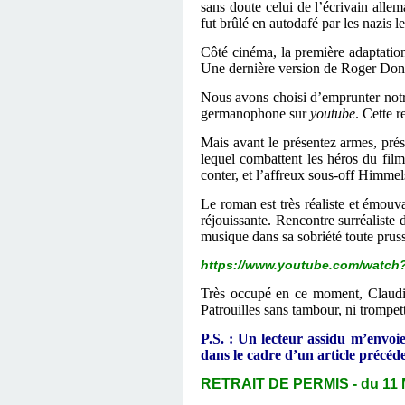
sans doute celui de l’écrivain al
fut brûlé en autodafé par les nazis 
Côté cinéma, la première adaptatio
Une dernière version de Roger Dona
Nous avons choisi d’emprunter notr
germanophone sur
youtube
. Cette 
Mais avant le présentez armes, prés
lequel combattent les héros du film
conter, et l’affreux sous-off Himmels
Le roman est très réaliste et émouv
réjouissante. Rencontre surréaliste
musique dans sa sobriété toute pruss
https://www.youtube.com/watch
Très occupé en ce moment, Claudi a
Patrouilles sans tambour, ni trompe
P.S. : Un lecteur assidu m’envo
dans le cadre d’un article précéd
RETRAIT DE PERMIS - du 11