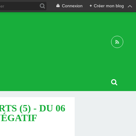
Connexion
+
Créer mon blog
S (5) - DU 06
 NÉGATIF