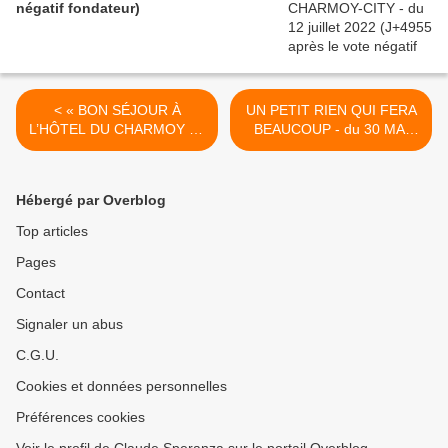
négatif fondateur)
< « BON SÉJOUR À
UN PETIT RIEN QUI FERA
L’HÔTEL DU CHARMOY ! »
BEAUCOUP - du 30 MAI
(Suite) - du 28 MAI 2016
2016 (J+2721 après le vote
(J+2719 après le vote
négatif fondateur) >
négatif fondateur)
Hébergé par Overblog
Top articles
Pages
Contact
Signaler un abus
C.G.U.
Cookies et données personnelles
Préférences cookies