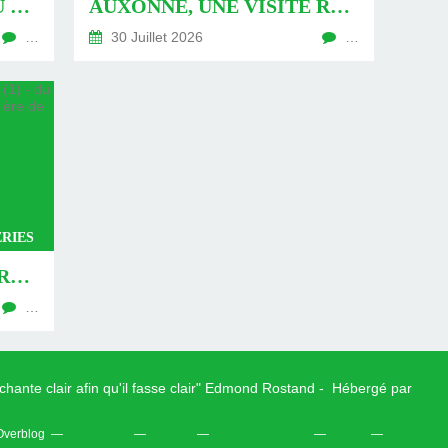
AUXONNE : « DÉFIS » AU PIED DU MUR - DU 04 AOÛT 2026 (JOUR 771 DE LA NOUVELLE ÈRE DE CHANTECLER)
AUXONNE, UNE VISITE REVISITÉE (2) - DU 30 JUILLET 2026 (JOUR 764 DE LA NOUVELLE ÈRE DE CHANTECLER)
…
30 Juillet 2026
…
RIES
AUXONNE, UNE VISITE REVISITÉE (1) - DU 26 JUILLET 2026 (JOUR 762 DE LA NOUVELLE ÈRE DE CHANTECLER)
…
 chante clair afin qu'il fasse clair" Edmond Rostand - Hébergé par
Over
 Overblog
Top articles
Contact
Signaler un abus
C.G.U.
Cookies et