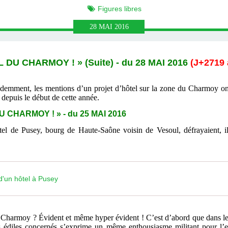
Figures libres
28
MAI
2016
DU CHARMOY ! » (Suite) - du 28 MAI 2016
(J+2719 
mment, les mentions d’un projet d’hôtel sur la zone du Charmoy ont 
 depuis le début de cette année.
 CHARMOY ! » - du 25 MAI 2016
tel de Pusey, bourg de Haute-Saône voisin de Vesoul, défrayaient, il
d'un hôtel à Pusey
Charmoy ? Évident et même hyper évident ! C’est d’abord que dans les 
 édiles concernés s’exprime un même enthousiasme militant pour l’en