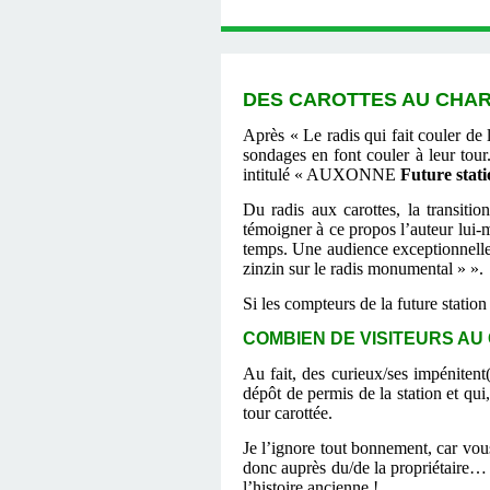
DES CAROTTES AU CHARM
Après « Le radis qui fait couler de 
sondages en font couler à leur tour.
intitulé « AUXONNE
Future stati
Du radis aux carottes, la transiti
témoigner à ce propos l’auteur lui-m
temps. Une audience exceptionnelle 
zinzin sur le radis monumental » ».
Si les compteurs de la future statio
COMBIEN DE VISITEURS AU 
Au fait, des curieux/ses impénitent
dépôt de permis de la station et qui
tour carottée.
Je l’ignore tout bonnement, car vous
donc auprès du/de la propriétaire… 
l’histoire ancienne !