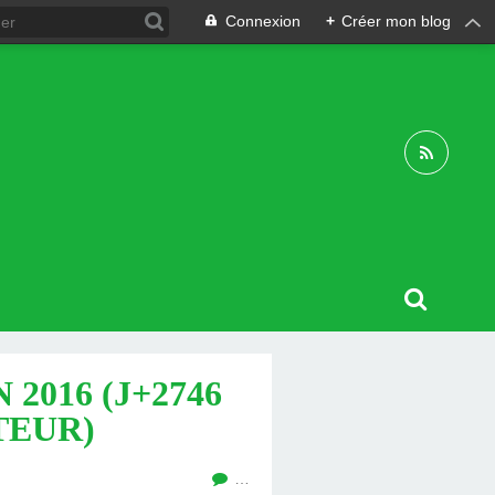
Connexion
+
Créer mon blog
2016 (J+2746
TEUR)
…