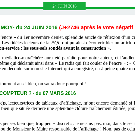
24
JUIN
2016
OY- du 24 JUIN 2016
(J+2746 après le vote négatif
l’encre » du 1er novembre denier, splendide article de réflexion d’un cél
 Les fidèles lecteurs de la
PQL
ont pu ainsi découvrir hier un article 
on-service : les sous-sols sondés avant la construction
».
on médiatico-maraîchère aura été parfaite pour notre auteur, et l’audi
ême qui déclarait ainsi dans « Le radis qui fait couler de l’encre » : « 
en découle sur mon site Internet qui a enregistré, en à peine quatre moi
n tournent aussi bien, on saura donc pourquoi !
COMPTEUR ? - du 07 MARS 2016
(e)s, lecteurs/trices de tableaux d’affichage, m’ont encore demandé si 
, bien que située derrière une splendide clôture fraîchement édifiée, joux
 pensez bien que, trop peu « discret », je ne suis pas, moi, dans le sec
ou de Monsieur le Maire responsable de l’affichage ! Non, pas de celui