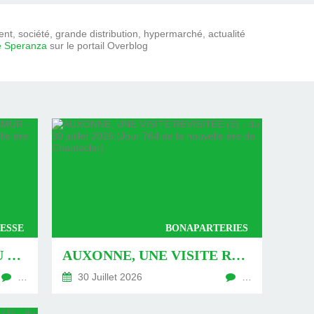
t, société, grande distribution, hypermarché, actualité
e Speranza
sur le portail Overblog
ESSE
BONAPARTERIES
AUXONNE : « DÉFIS » AU PIED DU MUR - DU 04 AOÛT 2026 (JOUR 771 DE LA NOUVELLE ÈRE DE CHANTECLER)
AUXONNE, UNE VISITE REVISITÉE (2) - DU 30 JUILLET 2026 (JOUR 764 DE LA NOUVELLE ÈRE DE CHANTECLER)
…
30 Juillet 2026
…