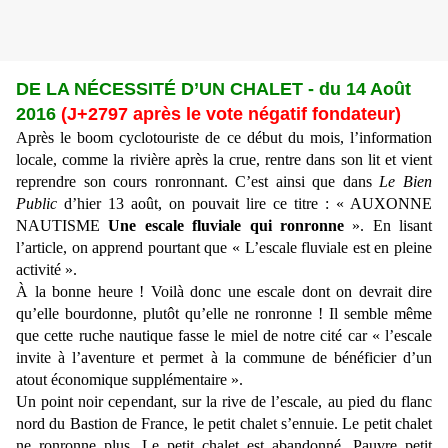
DE LA NÉCESSITÉ D’UN CHALET - du 14 Août
2016
(J+2797 après le vote négatif fondateur)
Après le boom cyclotouriste de ce début du mois, l’information
locale, comme la rivière après la crue, rentre dans son lit et vient
reprendre son cours ronronnant. C’est ainsi que dans
Le Bien
Public
d’hier 13 août, on pouvait lire ce titre : « AUXONNE
NAUTISME
Une escale fluviale qui ronronne
». En lisant
l’article, on apprend pourtant que « L’escale fluviale est en pleine
activité ».
À la bonne heure ! Voilà donc une escale dont on devrait dire
qu’elle bourdonne, plutôt qu’elle ne ronronne ! Il semble même
que cette ruche nautique fasse le miel de notre cité car « l’escale
invite à l’aventure et permet à la commune de bénéficier d’un
atout économique supplémentaire ».
Un point noir cependant, sur la rive de l’escale, au pied du flanc
nord du Bastion de France, le petit chalet s’ennuie. Le petit chalet
ne ronronne plus. Le petit chalet est abandonné. Pauvre petit