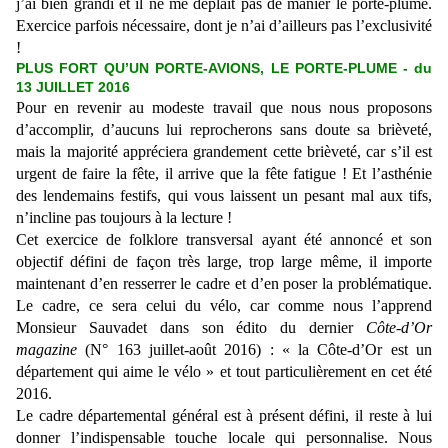
j’ai bien grandi et il ne me déplaît pas de manier le porte-plume.
Exercice parfois nécessaire, dont je n’ai d’ailleurs pas l’exclusivité
!
PLUS FORT QU’UN PORTE-AVIONS, LE PORTE-PLUME - du
13 JUILLET 2016
Pour en revenir au modeste travail que nous nous proposons
d’accomplir, d’aucuns lui reprocherons sans doute sa brièveté,
mais la majorité appréciera grandement cette brièveté, car s’il est
urgent de faire la fête, il arrive que la fête fatigue ! Et l’asthénie
des lendemains festifs, qui vous laissent un pesant mal aux tifs,
n’incline pas toujours à la lecture !
Cet exercice de folklore transversal ayant été annoncé et son
objectif défini de façon très large, trop large même, il importe
maintenant d’en resserrer le cadre et d’en poser la problématique.
Le cadre, ce sera celui du vélo, car comme nous l’apprend
Monsieur Sauvadet dans son édito du dernier
Côte-d’Or
magazine
(N° 163 juillet-août 2016) : « la Côte-d’Or est un
département qui aime le vélo » et tout particulièrement en cet été
2016.
Le cadre départemental général est à présent défini, il reste à lui
donner l’indispensable touche locale qui personnalise. Nous