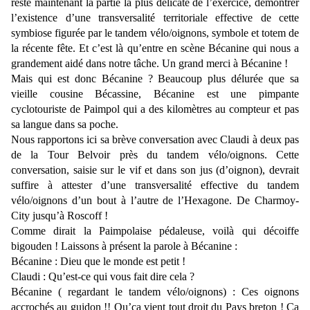
reste maintenant la partie la plus délicate de l’exercice, démontrer
l’existence d’une transversalité territoriale effective de cette
symbiose figurée par le tandem vélo/oignons, symbole et totem de
la récente fête. Et c’est là qu’entre en scène Bécanine qui nous a
grandement aidé dans notre tâche. Un grand merci à Bécanine !
Mais qui est donc Bécanine ? Beaucoup plus délurée que sa
vieille cousine Bécassine, Bécanine est une pimpante
cyclotouriste de Paimpol qui a des kilomètres au compteur et pas
sa langue dans sa poche.
Nous rapportons ici sa brève conversation avec Claudi à deux pas
de la Tour Belvoir près du tandem vélo/oignons. Cette
conversation, saisie sur le vif et dans son jus (d’oignon), devrait
suffire à attester d’une transversalité effective du tandem
vélo/oignons d’un bout à l’autre de l’Hexagone. De Charmoy-
City jusqu’à Roscoff !
Comme dirait la Paimpolaise pédaleuse, voilà qui décoiffe
bigouden ! Laissons à présent la parole à Bécanine :
Bécanine : Dieu que le monde est petit !
Claudi : Qu’est-ce qui vous fait dire cela ?
Bécanine ( regardant le tandem vélo/oignons) : Ces oignons
accrochés au guidon !! Qu’ça vient tout droit du Pays breton ! Ça