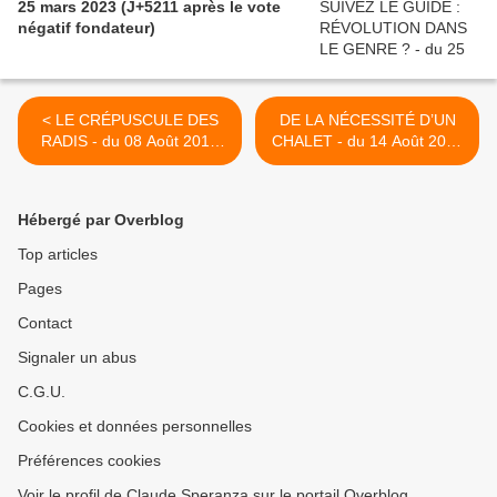
25 mars 2023 (J+5211 après le vote
négatif fondateur)
< LE CRÉPUSCULE DES
DE LA NÉCESSITÉ D’UN
RADIS - du 08 Août 2016
CHALET - du 14 Août 2016
(J+2791après le vote
(J+2797 après le vote
négatif fondateur)
négatif fondateur) >
Hébergé par Overblog
Top articles
Pages
Contact
Signaler un abus
C.G.U.
Cookies et données personnelles
Préférences cookies
Voir le profil de Claude Speranza sur le portail Overblog